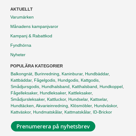
AKTUELLT
Varumärken
Månadens kampanjvaror
Kampanj & Rabattkod
Fyndhörna
Nyheter
POPULÄRA KATEGORIER
Balkongnät
,
Burinredning
,
Kaninburar
,
Hundbäddar
,
Kattbäddar
,
Fågelgodis
,
Hundgodis
,
Kattgodis
,
Smådjursgodis
,
Hundhalsband
,
Katthalsband
,
Hundkoppel
,
Fågelleksaker
,
Hundleksaker
,
Kattleksaker
,
Smådjursleksaker
,
Kattluckor
,
Hundselar
,
Kattselar
,
Hundtäcken
,
Akvarieinredning
,
Klösmöbler
,
Hundväskor
,
Kattväskor
,
Hundmatskålar
,
Kattmatskålar
,
ID-Brickor
Prenumerera på nyhetsbrev