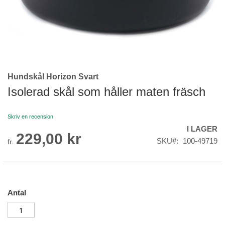
Hundskål Horizon Svart
Skip
to
Isolerad skål som håller maten fräsch
the
beginning
Skriv en recension
of
I LAGER
the
229,00 kr
images
SKU
100-49719
fr.
gallery
Antal