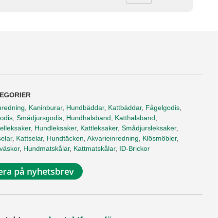
EGORIER
nredning
,
Kaninburar
,
Hundbäddar
,
Kattbäddar
,
Fågelgodis
,
odis
,
Smådjursgodis
,
Hundhalsband
,
Katthalsband
,
elleksaker
,
Hundleksaker
,
Kattleksaker
,
Smådjursleksaker
,
elar
,
Kattselar
,
Hundtäcken
,
Akvarieinredning
,
Klösmöbler
,
tväskor
,
Hundmatskålar
,
Kattmatskålar
,
ID-Brickor
ra på nyhetsbrev