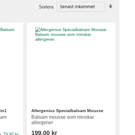
Stigande
Sortera
ordning
in1
Allergenius Specialbalsam Mousse
lsam
Balsam mousse som minskar
allergener
199,00 kr
79,92 kr
r.