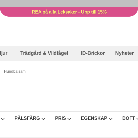
REA på alla Leksaker - Upp till 15%
jur
Trädgård & Vildfågel
ID-Brickor
Nyheter
Hundbalsam
PÄLSFÄRG
PRIS
EGENSKAP
DOFT