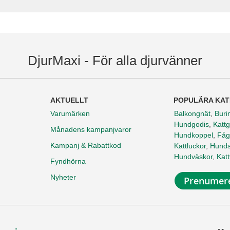
DjurMaxi - För alla djurvänner
AKTUELLT
POPULÄRA KAT
Varumärken
Balkongnät
,
Buri
Hundgodis
,
Kattg
Månadens kampanjvaror
Hundkoppel
,
Fåg
Kampanj & Rabattkod
Kattluckor
,
Hunds
Hundväskor
,
Kat
Fyndhörna
Nyheter
Prenumere