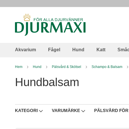
Skip
to
Content
Akvarium
Fågel
Hund
Katt
Småd
Hem
Hund
Pälsvård & Skötsel
Schampo & Balsam
Hundbalsam
KATEGORI
VARUMÄRKE
PÄLSVÅRD FÖR