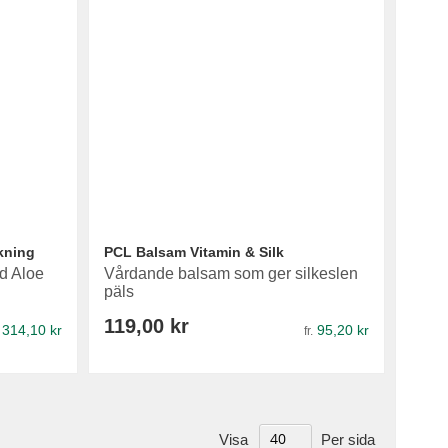
kning
PCL Balsam Vitamin & Silk
d Aloe
Vårdande balsam som ger silkeslen
päls
119,00 kr
314,10 kr
95,20 kr
fr.
Visa
Per sida