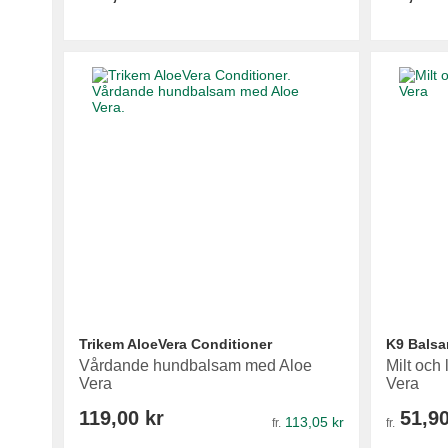
Lägg i varukorg
Lägg i varukorg
Lägg i varukorg
Lägg i varukorg
Trikem AloeVera Conditioner
K9 Balsa
Vårdande hundbalsam med Aloe
Milt och
Vera
Vera
119,00 kr
51,90
113,05 kr
fr.
fr.