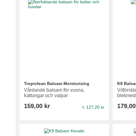
Tropiclean Balsam Moisturizing
K9 Balsam
Vårdande balsam för vuxna,
Vitförst
kattungar och valpar
blekmed
159,00 kr
179,00
127,20 kr
fr.
Lägg i varukorg
Lägg i varukorg
Lägg i varukorg
Lägg i varukorg