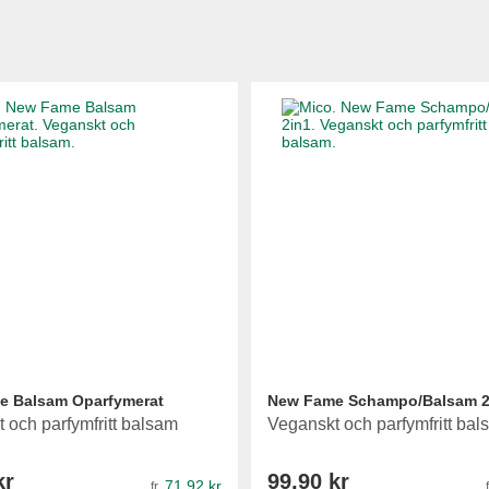
e Balsam Oparfymerat
New Fame Schampo/Balsam 2
 och parfymfritt balsam
Veganskt och parfymfritt ba
kr
99,90 kr
71,92 kr
fr.
f