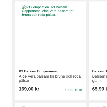
K9 Balsam Copperness
Balsam J
Aloe Vera balsam för bruna och röda
Balsam m
pälsar
glans
169,00 kr
65,90 
152,10 kr
fr.
Lägg i varukorg
Lägg i varukorg
Lägg i varukorg
Lägg i varukorg