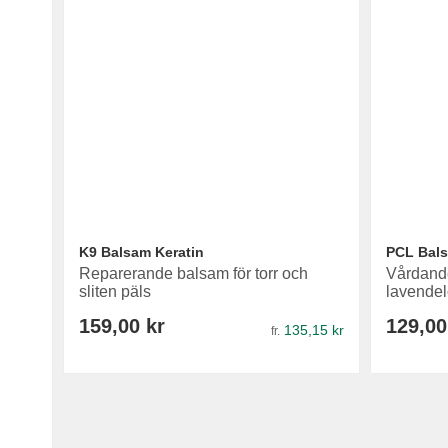
K9 Balsam Keratin
PCL Bal
Reparerande balsam för torr och
Vårdand
sliten päls
lavendel
159,00 kr
129,00
135,15 kr
fr.
Lägg i varukorg
Lägg i varukorg
Lägg i varukorg
Lägg i varukorg