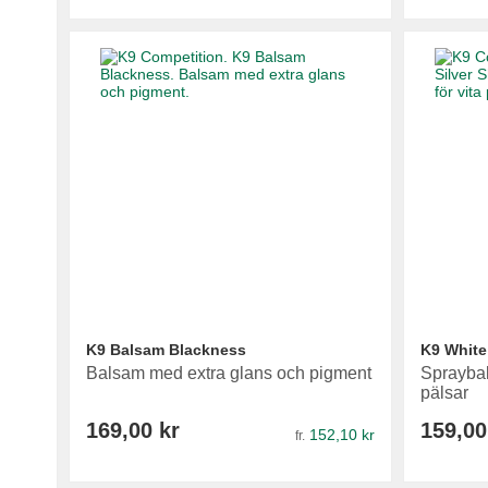
Lägg i varukorg
Lägg i varukorg
Lägg i varukorg
Lägg i varukorg
K9 Balsam Blackness
K9 White
Balsam med extra glans och pigment
Spraybal
pälsar
169,00 kr
159,00
152,10 kr
fr.
Lägg i varukorg
Lägg i varukorg
Lägg i varukorg
Lägg i varukorg