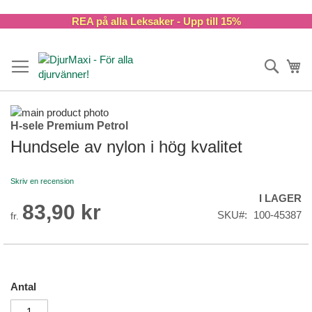
Skip
REA på alla Leksaker - Upp till 15%
to
Content
Sök
Va
Skip
H-sele Premium Petrol
to
Skip
the
to
Hundsele av nylon i hög kvalitet
end
the
of
beginning
Skriv en recension
the
of
I LAGER
images
the
83,90 kr
gallery
images
SKU
100-45387
fr.
gallery
Antal