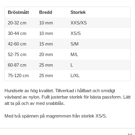
Bröstmått
Bredd
Storlek
20-32 cm
10 mm
XXS/XS
30-44 cm
10 mm
XS/S
42-60 cm
15 mm
S/M
52-75 cm
20 mm
M/L
60-87 cm
25 mm
L
75-120 cm
25 mm
L/XL
Hundsele av hög kvalitet. Tillverkad i hållbart och smidigt
vävband av nylon. Fullt justerbar storlek för bästa passform. Lätt
att ta på och av med snabblås.
Med två spännen på magremmen från storlek XS/S.