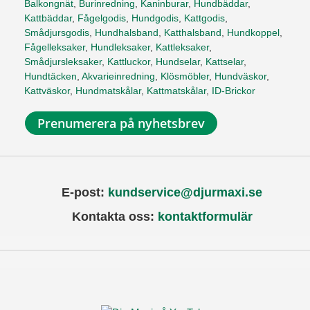
Balkongnät
,
Burinredning
,
Kaninburar
,
Hundbäddar
,
Kattbäddar
,
Fågelgodis
,
Hundgodis
,
Kattgodis
,
Smådjursgodis
,
Hundhalsband
,
Katthalsband
,
Hundkoppel
,
Fågelleksaker
,
Hundleksaker
,
Kattleksaker
,
Smådjursleksaker
,
Kattluckor
,
Hundselar
,
Kattselar
,
Hundtäcken
,
Akvarieinredning
,
Klösmöbler
,
Hundväskor
,
Kattväskor
,
Hundmatskålar
,
Kattmatskålar
,
ID-Brickor
Prenumerera på nyhetsbrev
E-post:
kundservice@djurmaxi.se
Kontakta oss:
kontaktformulär