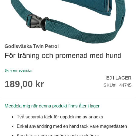
Godisväska Twin Petrol
Skip
to
För träning och promenad med hund
the
beginning
Skriv en recension
of
EJ I LAGER
the
189,00 kr
images
SKU
44745
gallery
Meddela mig när denna produkt finns åter i lager
Två separata fack för uppdelning av snacks
Enkel användning med en hand tack vare magnetfästen
Kan bäras som magväska och axelväska