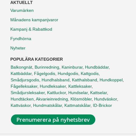
AKTUELLT
Varumärken
Månadens kampanjvaror
Kampanj & Rabattkod
Fyndhörna
Nyheter
POPULÄRA KATEGORIER
Balkongnät
,
Burinredning
,
Kaninburar
,
Hundbäddar
,
Kattbäddar
,
Fågelgodis
,
Hundgodis
,
Kattgodis
,
Smådjursgodis
,
Hundhalsband
,
Katthalsband
,
Hundkoppel
,
Fågelleksaker
,
Hundleksaker
,
Kattleksaker
,
Smådjursleksaker
,
Kattluckor
,
Hundselar
,
Kattselar
,
Hundtäcken
,
Akvarieinredning
,
Klösmöbler
,
Hundväskor
,
Kattväskor
,
Hundmatskålar
,
Kattmatskålar
,
ID-Brickor
Prenumerera på nyhetsbrev