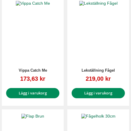
Vippa Catch Me
Lekställning Fågel
Reapris
Reapris
173,63 kr
219,00 kr
Lägg i varukorg
Lägg i varukorg