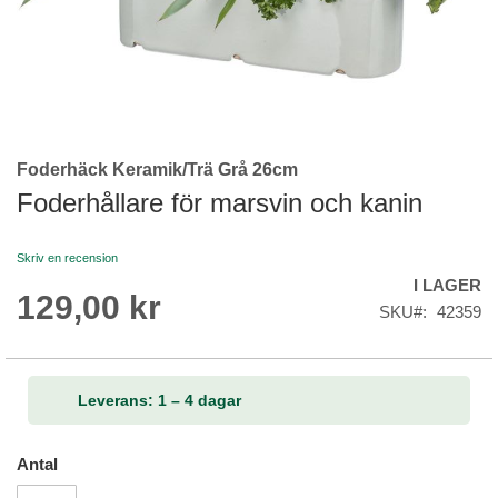
Foderhäck Keramik/Trä Grå 26cm
Skip
to
Foderhållare för marsvin och kanin
the
beginning
Skriv en recension
of
I LAGER
the
129,00 kr
images
SKU
42359
gallery
Leverans: 1 – 4 dagar
Antal