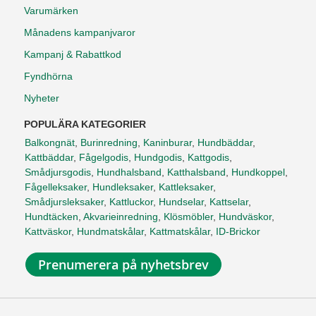
Varumärken
Månadens kampanjvaror
Kampanj & Rabattkod
Fyndhörna
Nyheter
POPULÄRA KATEGORIER
Balkongnät
,
Burinredning
,
Kaninburar
,
Hundbäddar
,
Kattbäddar
,
Fågelgodis
,
Hundgodis
,
Kattgodis
,
Smådjursgodis
,
Hundhalsband
,
Katthalsband
,
Hundkoppel
,
Fågelleksaker
,
Hundleksaker
,
Kattleksaker
,
Smådjursleksaker
,
Kattluckor
,
Hundselar
,
Kattselar
,
Hundtäcken
,
Akvarieinredning
,
Klösmöbler
,
Hundväskor
,
Kattväskor
,
Hundmatskålar
,
Kattmatskålar
,
ID-Brickor
Prenumerera på nyhetsbrev