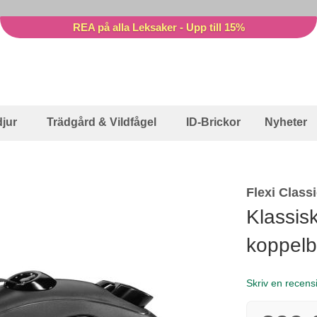
REA på alla Leksaker - Upp till 15%
jur
Trädgård & Vildfågel
ID-Brickor
Nyheter
Flexi Class
Klassis
koppel
Skriv en recens