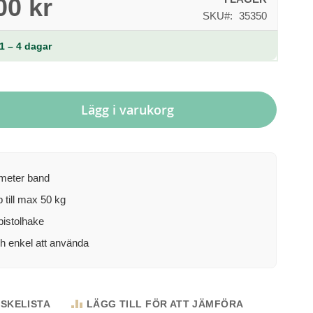
00 kr
SKU
35350
1 – 4 dagar
Lägg i varukorg
meter band
 till max 50 kg
istolhake
h enkel att använda
NSKELISTA
LÄGG TILL FÖR ATT JÄMFÖRA