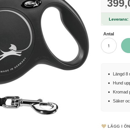
399,
Leverans: 
Antal
Längd 8 
Hund upp
Kromad p
Säker oc
LÄGG I Ö