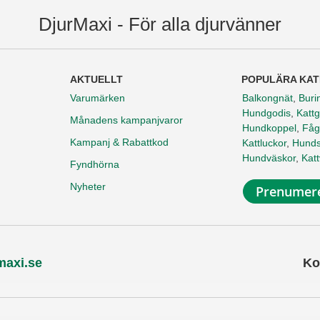
DjurMaxi - För alla djurvänner
AKTUELLT
POPULÄRA KAT
Varumärken
Balkongnät
,
Buri
Hundgodis
,
Kattg
Månadens kampanjvaror
Hundkoppel
,
Fåg
Kampanj & Rabattkod
Kattluckor
,
Hunds
Hundväskor
,
Kat
Fyndhörna
Nyheter
Prenumere
maxi.se
Ko