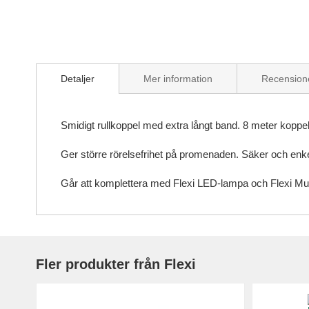
Skip
to
Detaljer
Mer information
Recension
the
beginning
of
the
Smidigt rullkoppel med extra långt band. 8 meter kopp
images
gallery
Ger större rörelsefrihet på promenaden. Säker och enkel
Går att komplettera med Flexi LED-lampa och Flexi Mult
Fler produkter från Flexi