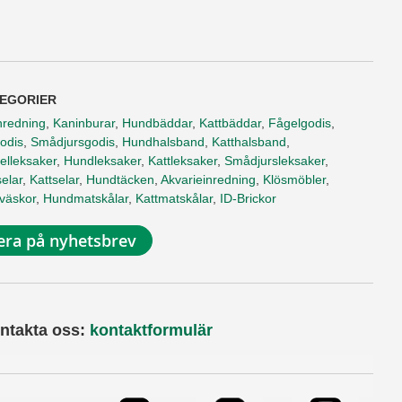
EGORIER
nredning
,
Kaninburar
,
Hundbäddar
,
Kattbäddar
,
Fågelgodis
,
odis
,
Smådjursgodis
,
Hundhalsband
,
Katthalsband
,
elleksaker
,
Hundleksaker
,
Kattleksaker
,
Smådjursleksaker
,
elar
,
Kattselar
,
Hundtäcken
,
Akvarieinredning
,
Klösmöbler
,
tväskor
,
Hundmatskålar
,
Kattmatskålar
,
ID-Brickor
ra på nyhetsbrev
ntakta oss:
kontaktformulär