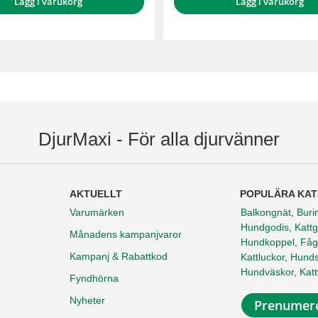
Lägg i varukorg
Lägg i varukorg
DjurMaxi - För alla djurvänner
AKTUELLT
POPULÄRA KAT
Varumärken
Balkongnät
,
Buri
Hundgodis
,
Kattg
Månadens kampanjvaror
Hundkoppel
,
Fåg
Kampanj & Rabattkod
Kattluckor
,
Hunds
Hundväskor
,
Kat
Fyndhörna
Nyheter
Prenumere