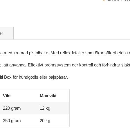
er
lina med kromad pistolhake. Med reflexdetaljer som ökar säkerheten i
 att använda. Effektivt bromssystem ger kontroll och förhindrar slakt
i Box för hundgodis eller bajspåsar.
Vikt
Max vikt
220 gram
12 kg
350 gram
20 kg