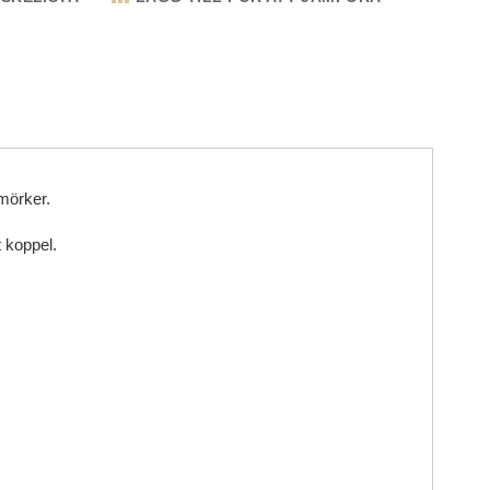
 mörker.
 koppel.