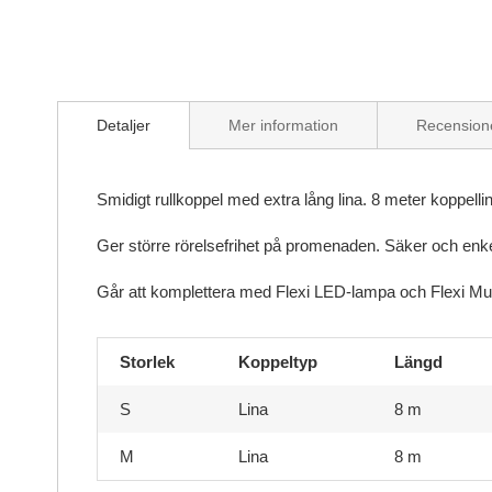
Skip
to
Detaljer
Mer information
Recension
the
beginning
of
the
Smidigt rullkoppel med extra lång lina. 8 meter koppel
images
gallery
Ger större rörelsefrihet på promenaden. Säker och enkel
Går att komplettera med Flexi LED-lampa och Flexi Mult
Storlek
Koppeltyp
Längd
S
Lina
8 m
M
Lina
8 m