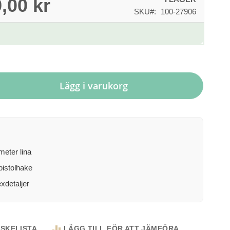
,00 kr
SKU
100-27906
Lägg i varukorg
meter lina
istolhake
xdetaljer
NSKELISTA
LÄGG TILL FÖR ATT JÄMFÖRA