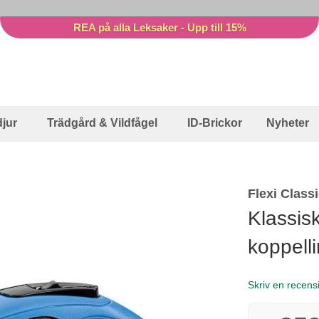
REA på alla Leksaker - Upp till 15%
jur
Trädgård & Vildfågel
ID-Brickor
Nyheter
Flexi Class
Klassis
koppell
Skriv en recens