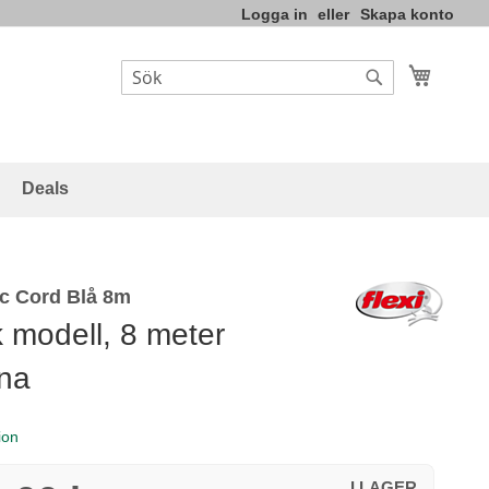
Logga in
Skapa konto
Varukor
Sök
Sök
Deals
ic Cord Blå 8m
k modell, 8 meter
ina
ion
I LAGER