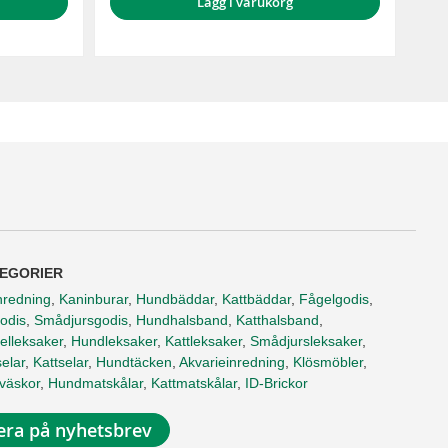
Lägg i varukorg
EGORIER
nredning
,
Kaninburar
,
Hundbäddar
,
Kattbäddar
,
Fågelgodis
,
odis
,
Smådjursgodis
,
Hundhalsband
,
Katthalsband
,
elleksaker
,
Hundleksaker
,
Kattleksaker
,
Smådjursleksaker
,
elar
,
Kattselar
,
Hundtäcken
,
Akvarieinredning
,
Klösmöbler
,
tväskor
,
Hundmatskålar
,
Kattmatskålar
,
ID-Brickor
ra på nyhetsbrev