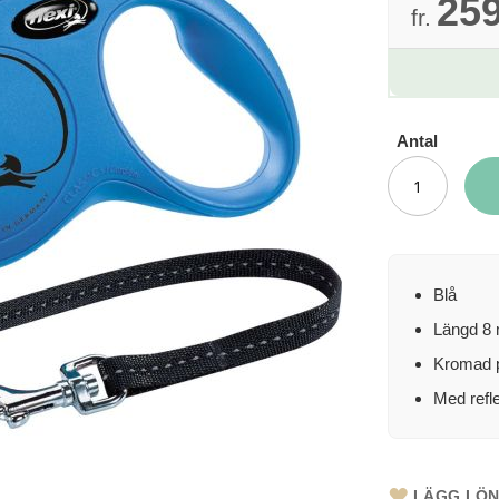
259
fr.
Antal
Blå
Längd 8 
Kromad p
Med refle
LÄGG I Ö