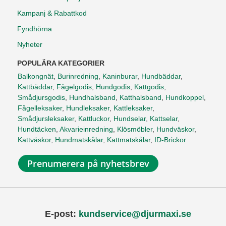
Kampanj & Rabattkod
Fyndhörna
Nyheter
POPULÄRA KATEGORIER
Balkongnät
,
Burinredning
,
Kaninburar
,
Hundbäddar
,
Kattbäddar
,
Fågelgodis
,
Hundgodis
,
Kattgodis
,
Smådjursgodis
,
Hundhalsband
,
Katthalsband
,
Hundkoppel
,
Fågelleksaker
,
Hundleksaker
,
Kattleksaker
,
Smådjursleksaker
,
Kattluckor
,
Hundselar
,
Kattselar
,
Hundtäcken
,
Akvarieinredning
,
Klösmöbler
,
Hundväskor
,
Kattväskor
,
Hundmatskålar
,
Kattmatskålar
,
ID-Brickor
Prenumerera på nyhetsbrev
E-post:
kundservice@djurmaxi.se