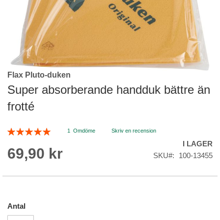
Flax Pluto-duken
Skip
to
Super absorberande handduk bättre än
the
frotté
beginning
of
the
Betyg:
1
Omdöme
Skriv en recension
images
100
100
% of
I LAGER
gallery
69,90 kr
SKU
100-13455
Antal