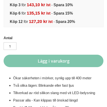
143,10 kr
Köp 3
för
/st
-
Spara
10
%
135,15 kr
Köp 6
för
/st
-
Spara
15
%
127,20 kr
Köp 12
för
/st
-
Spara
20
%
Antal
Lägg i varukorg
Ökar säkerheten i mörker, synlig upp till 400 meter
Två olika lägen: Blinkande eller fast ljus
Tillverkad av röd silikon slang med vit LED-belysning
Passar alla - Kan klippas till önskad längd