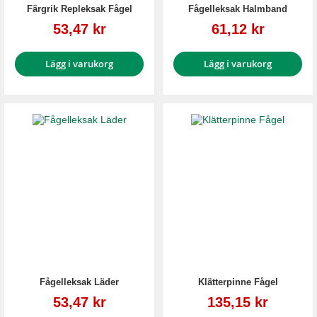
Färgrik Repleksak Fågel
Fågelleksak Halmband
Reapris
Reapris
53,47 kr
61,12 kr
Lägg i varukorg
Lägg i varukorg
Fågelleksak Läder
Klätterpinne Fågel
Reapris
Reapris
53,47 kr
135,15 kr