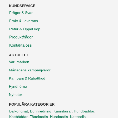
KUNDSERVICE
Frågor & Svar
Frakt & Leverans
Retur & Öppet köp
Produktfrågor
Kontakta oss
AKTUELLT
Varumärken
Månadens kampanjvaror
Kampanj & Rabattkod
Fyndhörna
Nyheter
POPULÄRA KATEGORIER
Balkongnät
,
Burinredning
,
Kaninburar
,
Hundbäddar
,
Kattbäddar
,
Fågelgodis
,
Hundgodis
,
Kattgodis
,