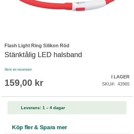
Flash Light Ring Silikon Röd
Skip
to
Stänktålig LED halsband
the
beginning
Skriv en recension
of
I LAGER
the
159,00 kr
images
SKU
43965
gallery
Leverans: 1 – 4 dagar
Köp fler & Spara mer