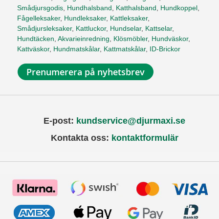
Smådjursgodis
,
Hundhalsband
,
Katthalsband
,
Hundkoppel
,
Fågelleksaker
,
Hundleksaker
,
Kattleksaker
,
Smådjursleksaker
,
Kattluckor
,
Hundselar
,
Kattselar
,
Hundtäcken
,
Akvarieinredning
,
Klösmöbler
,
Hundväskor
,
Kattväskor
,
Hundmatskålar
,
Kattmatskålar
,
ID-Brickor
Prenumerera på nyhetsbrev
E-post:
kundservice@djurmaxi.se
Kontakta oss:
kontaktformulär