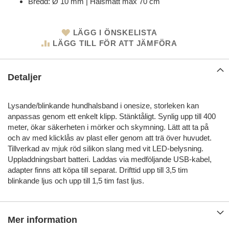
Bredd: Ø 10 mm | Halsmått max 70 cm
LÄGG I ÖNSKELISTA
LÄGG TILL FÖR ATT JÄMFÖRA
Detaljer
Lysande/blinkande hundhalsband i onesize, storleken kan
anpassas genom ett enkelt klipp. Stänktåligt. Synlig upp till 400
meter, ökar säkerheten i mörker och skymning. Lätt att ta på
och av med klicklås av plast eller genom att trä över huvudet.
Tillverkad av mjuk röd silikon slang med vit LED-belysning.
Uppladdningsbart batteri. Laddas via medföljande USB-kabel,
adapter finns att köpa till separat. Drifttid upp till 3,5 tim
blinkande ljus och upp till 1,5 tim fast ljus.
Mer information