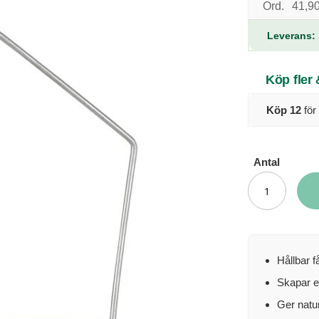
Ord.
41,90
Leverans: 
Köp fler
Köp 12
för
Antal
Hållbar f
Skapar en
Ger natur