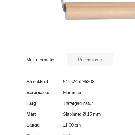
Skip
to
the
beginning
of
the
Mer information
Recensioner
images
gallery
Mer
Streckkod
5415245096308
information
Varumärke
Flamingo
Färg
Träfärgad natur
Mått
Sittpinne: Ø 15 mm
Längd
11,00 cm