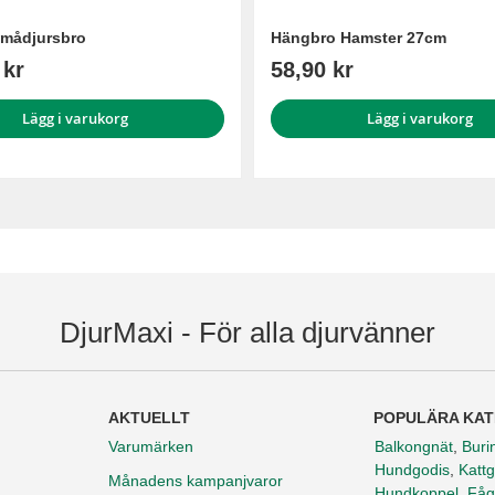
Smådjursbro
Hängbro Hamster 27cm
 kr
58,90 kr
Lägg i varukorg
Lägg i varukorg
DjurMaxi - För alla djurvänner
AKTUELLT
POPULÄRA KAT
Varumärken
Balkongnät
,
Buri
Hundgodis
,
Kattg
Månadens kampanjvaror
Hundkoppel
,
Fåg