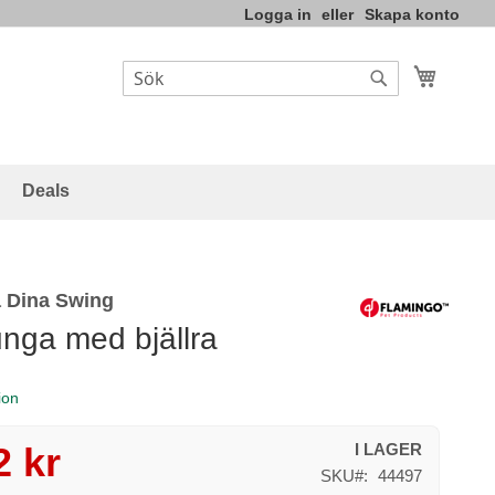
Logga in
Skapa konto
Varukor
Sök
Sök
Deals
 Dina Swing
nga med bjällra
ion
2 kr
I LAGER
SKU
44497