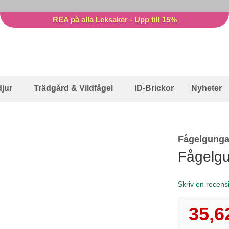
REA på alla Leksaker - Upp till 15%
jur
Trädgård & Vildfågel
ID-Brickor
Nyheter
Fågelgunga
Fågelgu
Skriv en recens
35,6
Reapris