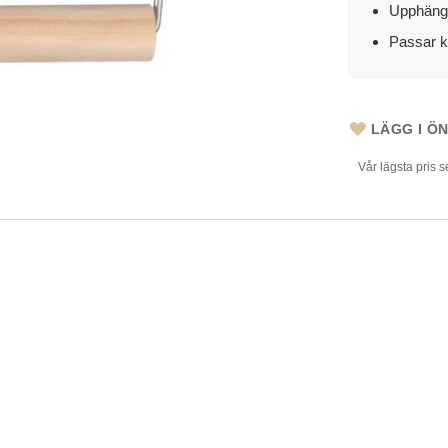
Upphängn
Passar k
LÄGG I Ö
Vår lägsta pris 