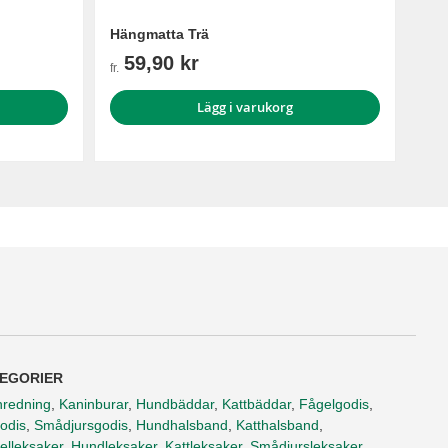
Hängmatta Trä
59,90 kr
fr.
Lägg i varukorg
EGORIER
nredning
,
Kaninburar
,
Hundbäddar
,
Kattbäddar
,
Fågelgodis
,
odis
,
Smådjursgodis
,
Hundhalsband
,
Katthalsband
,
elleksaker
,
Hundleksaker
,
Kattleksaker
,
Smådjursleksaker
,