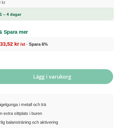
 kr
1 – 4 dagar
 & Spara mer
33,52 kr
/st
-
Spara
6
%
Lägg i varukorg
ågelgunga i metall och trä
 extra sittplats i buren
lig balansträning och aktivering