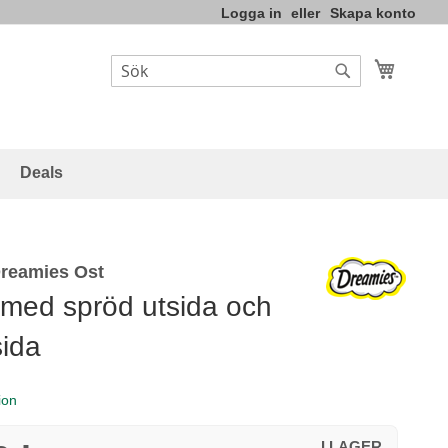
Logga in
Skapa konto
Varukor
Sök
Sök
Deals
Dreamies Ost
med spröd utsida och
sida
ion
I LAGER