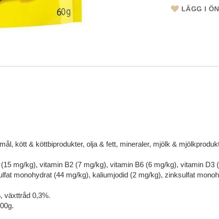
LÄGG I Ö
mål, kött & köttbiprodukter, olja & fett, mineraler, mjölk & mjölkproduk
 (15 mg/kg), vitamin B2 (7 mg/kg), vitamin B6 (6 mg/kg), vitamin D3 (
lfat monohydrat (44 mg/kg), kaliumjodid (2 mg/kg), zinksulfat mono
, växttråd 0,3%.
100g.