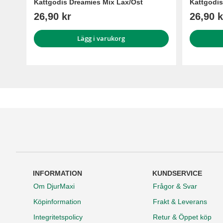
Kattgodis Dreamies Mix Lax/Ost
Kattgodis
26,90 kr
26,90 k
Lägg i varukorg
INFORMATION
KUNDSERVICE
Om DjurMaxi
Frågor & Svar
Köpinformation
Frakt & Leverans
Integritetspolicy
Retur & Öppet köp