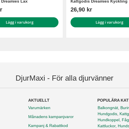
 Dreamies Lax
Kattgodis Dreamies Kyckling
r
26,90 kr
Lägg i varukorg
Lägg i varukorg
DjurMaxi - För alla djurvänner
AKTUELLT
POPULÄRA KAT
Varumärken
Balkongnät
,
Buri
Hundgodis
,
Kattg
Månadens kampanjvaror
Hundkoppel
,
Fåg
Kampanj & Rabattkod
Kattluckor
,
Hunds