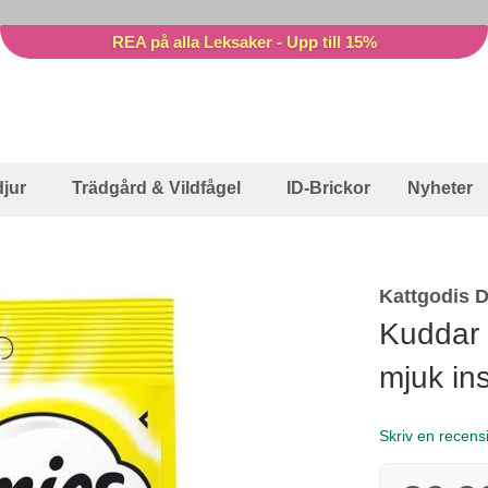
REA på alla Leksaker - Upp till 15%
jur
Trädgård & Vildfågel
ID-Brickor
Nyheter
Kattgodis 
Kuddar 
mjuk in
Skriv en recens