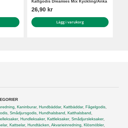
Kattgodis Dreamies Mix Kyckling/Anka
26,90 kr
Lägg i varukorg
EGORIER
nredning
,
Kaninburar
,
Hundbäddar
,
Kattbäddar
,
Fågelgodis
,
odis
,
Smådjursgodis
,
Hundhalsband
,
Katthalsband
,
elleksaker
,
Hundleksaker
,
Kattleksaker
,
Smådjursleksaker
,
elar
,
Kattselar
,
Hundtäcken
,
Akvarieinredning
,
Klösmöbler
,