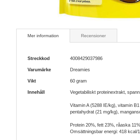
Skip
to
Mer information
Recensioner
the
beginning
of
Mer
the
Streckkod
4008429037986
information
images
Varumärke
Dreamies
gallery
Vikt
60 gram
Innehåll
Vegetabiliskt proteinextrakt, spann
Vitamin A (5288 IE/kg), vitamin B1
pentahydrat (21 mg/kg), mangansu
Protein 20%, fett 23%, råaska 11%
Omsättningsbar energi: 418 kcal/