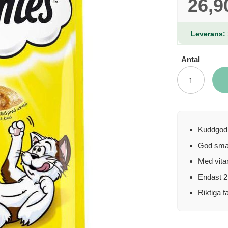
26,9
Leverans: 
Antal
Kuddgodi
God sma
Med vita
Endast 2 
Riktiga fa