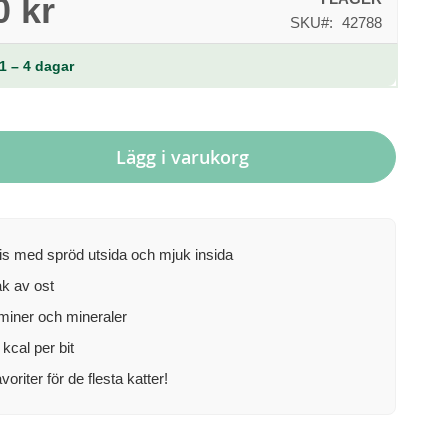
0 kr
SKU
42788
1 – 4 dagar
Lägg i varukorg
s med spröd utsida och mjuk insida
k av ost
miner och mineraler
kcal per bit
voriter för de flesta katter!