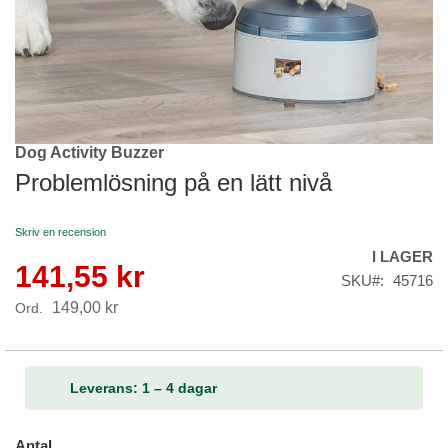
Dog Activity Buzzer
Skip
to
Problemlösning på en lätt nivå
the
beginning
Skriv en recension
of
I LAGER
the
141,55 kr
Reapris
images
SKU
45716
gallery
149,00 kr
Ord.
Leverans: 1 – 4 dagar
Antal