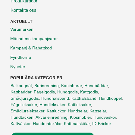
Produktfrågor
Kontakta oss
AKTUELLT
Varumärken
Månadens kampanjvaror
Kampanj & Rabattkod
Fyndhörna
Nyheter
POPULÄRA KATEGORIER
Balkongnät
,
Burinredning
,
Kaninburar
,
Hundbäddar
,
Kattbäddar
,
Fågelgodis
,
Hundgodis
,
Kattgodis
,
Smådjursgodis
,
Hundhalsband
,
Katthalsband
,
Hundkoppel
,
Fågelleksaker
,
Hundleksaker
,
Kattleksaker
,
Smådjursleksaker
,
Kattluckor
,
Hundselar
,
Kattselar
,
Hundtäcken
,
Akvarieinredning
,
Klösmöbler
,
Hundväskor
,
Kattväskor
,
Hundmatskålar
,
Kattmatskålar
,
ID-Brickor