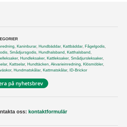
EGORIER
nredning
,
Kaninburar
,
Hundbäddar
,
Kattbäddar
,
Fågelgodis
,
odis
,
Smådjursgodis
,
Hundhalsband
,
Katthalsband
,
elleksaker
,
Hundleksaker
,
Kattleksaker
,
Smådjursleksaker
,
elar
,
Kattselar
,
Hundtäcken
,
Akvarieinredning
,
Klösmöbler
,
tväskor
,
Hundmatskålar
,
Kattmatskålar
,
ID-Brickor
ra på nyhetsbrev
ntakta oss:
kontaktformulär