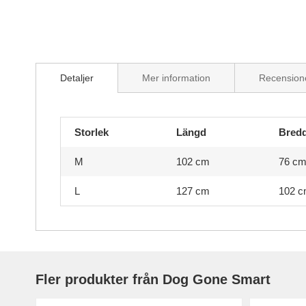
Skip
to
Detaljer
Mer information
Recension
the
beginning
of
the
Storlek
Längd
Bred
images
gallery
M
102 cm
76 c
L
127 cm
102 
Fler produkter från Dog Gone Smart