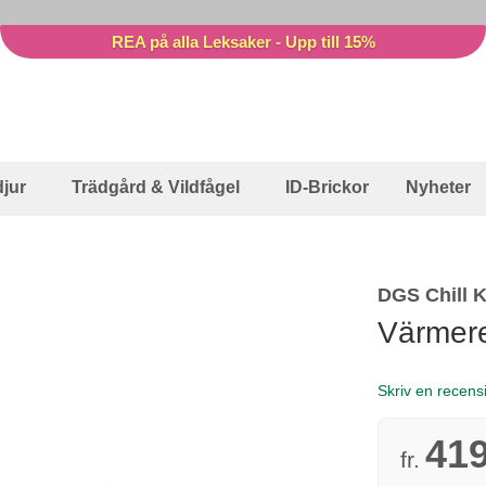
REA på alla Leksaker - Upp till 15%
jur
Trädgård & Vildfågel
ID-Brickor
Nyheter
DGS Chill K
Värmeref
Skriv en recens
419
fr.