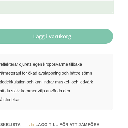
Lägg i varukorg
reflekterar djurets egen kroppsvärme tillbaka
 värmeterapi för ökad avslappning och bättre sömn
lodcirkulation och kan lindrar muskel- och ledvärk
att du själv kommer vilja använda den
vå storlekar
NSKELISTA
LÄGG TILL FÖR ATT JÄMFÖRA