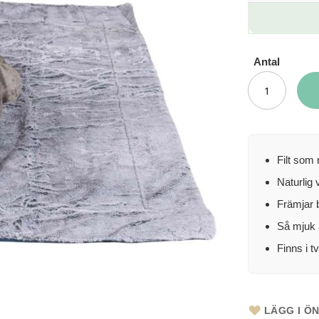
Antal
Filt som 
Naturlig
Främjar b
Så mjuk 
Finns i t
LÄGG I Ö