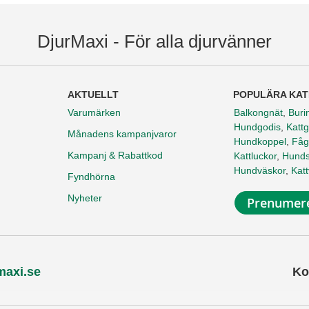
DjurMaxi - För alla djurvänner
AKTUELLT
POPULÄRA KAT
Varumärken
Balkongnät
,
Buri
Hundgodis
,
Kattg
Månadens kampanjvaror
Hundkoppel
,
Fåg
Kampanj & Rabattkod
Kattluckor
,
Hunds
Hundväskor
,
Kat
Fyndhörna
Nyheter
Prenumere
maxi.se
Ko