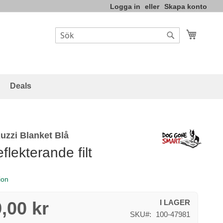
Logga in
Skapa konto
Varukor
Sök
Sök
Deals
uzzi Blanket Blå
lekterande filt
ion
,00 kr
I LAGER
SKU
100-47981