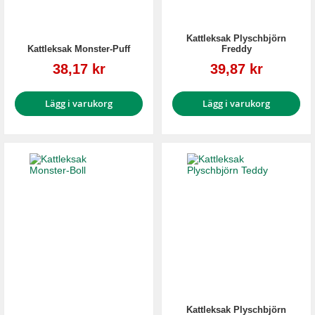
Kattleksak Plyschbjörn
Kattleksak Monster-Puff
Freddy
Reapris
Reapris
38,17 kr
39,87 kr
Lägg i varukorg
Lägg i varukorg
Kattleksak Plyschbjörn