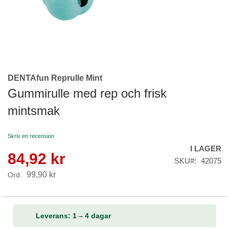
DENTAfun Reprulle Mint
Skip
to
Gummirulle med rep och frisk
the
mintsmak
beginning
of
the
Skriv en recension
images
I LAGER
gallery
84,92 kr
Reapris
SKU
42075
99,90 kr
Ord.
Leverans: 1 – 4 dagar