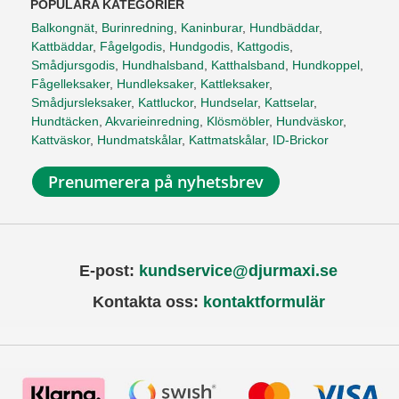
POPULÄRA KATEGORIER
Balkongnät
,
Burinredning
,
Kaninburar
,
Hundbäddar
,
Kattbäddar
,
Fågelgodis
,
Hundgodis
,
Kattgodis
,
Smådjursgodis
,
Hundhalsband
,
Katthalsband
,
Hundkoppel
,
Fågelleksaker
,
Hundleksaker
,
Kattleksaker
,
Smådjursleksaker
,
Kattluckor
,
Hundselar
,
Kattselar
,
Hundtäcken
,
Akvarieinredning
,
Klösmöbler
,
Hundväskor
,
Kattväskor
,
Hundmatskålar
,
Kattmatskålar
,
ID-Brickor
Prenumerera på nyhetsbrev
E-post:
kundservice@djurmaxi.se
Kontakta oss:
kontaktformulär