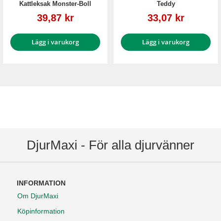
Kattleksak Monster-Boll
Teddy
Reapris
Reapris
39,87 kr
33,07 kr
Lägg i varukorg
Lägg i varukorg
DjurMaxi - För alla djurvänner
INFORMATION
Om DjurMaxi
Köpinformation