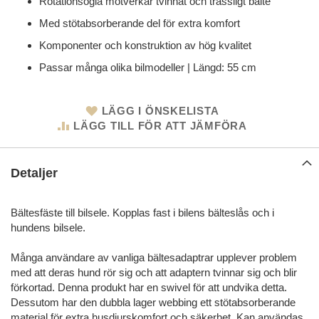
Rotationsögla motverkar tvinnat och trassligt bälte
Med stötabsorberande del för extra komfort
Komponenter och konstruktion av hög kvalitet
Passar många olika bilmodeller | Längd: 55 cm
LÄGG I ÖNSKELISTA
LÄGG TILL FÖR ATT JÄMFÖRA
Detaljer
Bältesfäste till bilsele. Kopplas fast i bilens bälteslås och i
hundens bilsele.
Många användare av vanliga bältesadaptrar upplever problem
med att deras hund rör sig och att adaptern tvinnar sig och blir
förkortad. Denna produkt har en swivel för att undvika detta.
Dessutom har den dubbla lager webbing ett stötabsorberande
material för extra husdjurskomfort och säkerhet. Kan användas