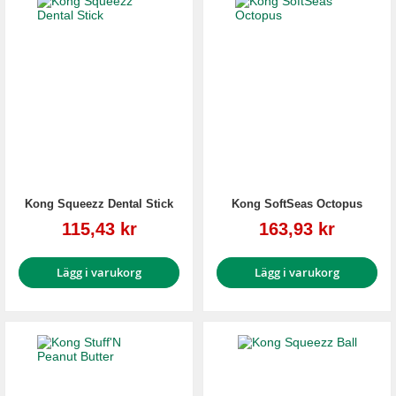
Kong Squeezz Dental Stick
Kong SoftSeas Octopus
Reapris
Reapris
115,43 kr
163,93 kr
Lägg i varukorg
Lägg i varukorg