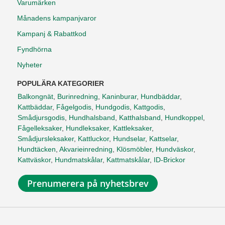
Varumärken
Månadens kampanjvaror
Kampanj & Rabattkod
Fyndhörna
Nyheter
POPULÄRA KATEGORIER
Balkongnät
,
Burinredning
,
Kaninburar
,
Hundbäddar
,
Kattbäddar
,
Fågelgodis
,
Hundgodis
,
Kattgodis
,
Smådjursgodis
,
Hundhalsband
,
Katthalsband
,
Hundkoppel
,
Fågelleksaker
,
Hundleksaker
,
Kattleksaker
,
Smådjursleksaker
,
Kattluckor
,
Hundselar
,
Kattselar
,
Hundtäcken
,
Akvarieinredning
,
Klösmöbler
,
Hundväskor
,
Kattväskor
,
Hundmatskålar
,
Kattmatskålar
,
ID-Brickor
Prenumerera på nyhetsbrev