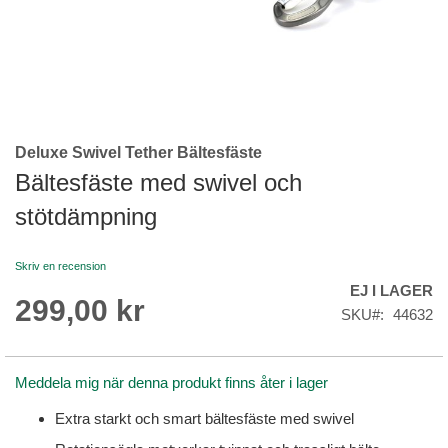
Deluxe Swivel Tether Bältesfäste
Skip
to
Bältesfäste med swivel och
the
stötdämpning
beginning
of
the
Skriv en recension
images
EJ I LAGER
gallery
299,00 kr
SKU
44632
Meddela mig när denna produkt finns åter i lager
Extra starkt och smart bältesfäste med swivel