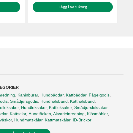
Lägg i varukorg
EGORIER
nredning
,
Kaninburar
,
Hundbäddar
,
Kattbäddar
,
Fågelgodis
,
odis
,
Smådjursgodis
,
Hundhalsband
,
Katthalsband
,
elleksaker
,
Hundleksaker
,
Kattleksaker
,
Smådjursleksaker
,
elar
,
Kattselar
,
Hundtäcken
,
Akvarieinredning
,
Klösmöbler
,
tväskor
,
Hundmatskålar
,
Kattmatskålar
,
ID-Brickor