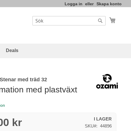
Logga in
Skapa konto
Varukor
Sök
Sök
Deals
Stenar med träd 32
rmation med plastväxt
ion
00 kr
I LAGER
SKU
44896