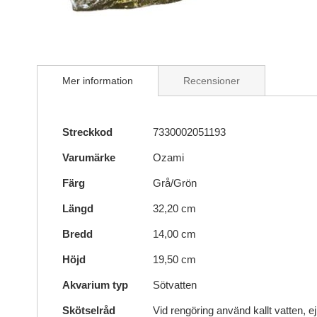
Skip
to
Mer information
Recensioner
the
beginning
of
Mer
the
Streckkod
7330002051193
information
images
Varumärke
Ozami
gallery
Färg
Grå/Grön
Längd
32,20 cm
Bredd
14,00 cm
Höjd
19,50 cm
Akvarium typ
Sötvatten
Skötselråd
Vid rengöring använd kallt vatten, e