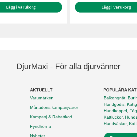
Lägg i varukorg
Lägg i varukorg
DjurMaxi - För alla djurvänner
AKTUELLT
POPULÄRA KAT
Varumärken
Balkongnät
,
Buri
Hundgodis
,
Kattg
Månadens kampanjvaror
Hundkoppel
,
Fåg
Kampanj & Rabattkod
Kattluckor
,
Hunds
Hundväskor
,
Kat
Fyndhörna
Nyheter