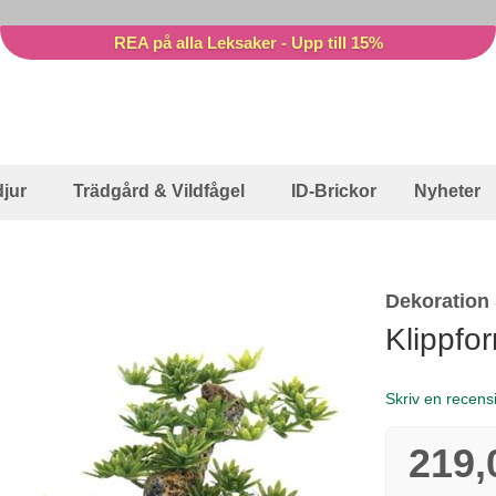
REA på alla Leksaker - Upp till 15%
jur
Trädgård & Vildfågel
ID-Brickor
Nyheter
Dekoration 
Klippfo
Skriv en recens
219,