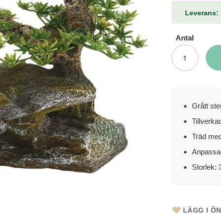
Leverans: 
Antal
Grått st
Tillverka
Träd med 
Anpassad
Storlek: 
LÄGG I Ö