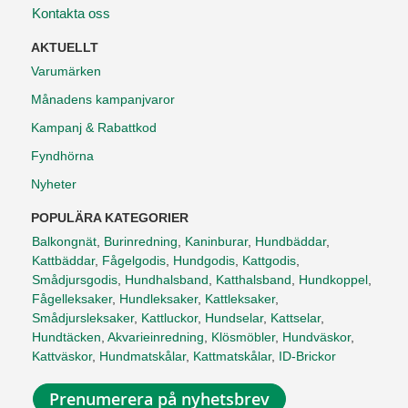
Kontakta oss
AKTUELLT
Varumärken
Månadens kampanjvaror
Kampanj & Rabattkod
Fyndhörna
Nyheter
POPULÄRA KATEGORIER
Balkongnät
,
Burinredning
,
Kaninburar
,
Hundbäddar
,
Kattbäddar
,
Fågelgodis
,
Hundgodis
,
Kattgodis
,
Smådjursgodis
,
Hundhalsband
,
Katthalsband
,
Hundkoppel
,
Fågelleksaker
,
Hundleksaker
,
Kattleksaker
,
Smådjursleksaker
,
Kattluckor
,
Hundselar
,
Kattselar
,
Hundtäcken
,
Akvarieinredning
,
Klösmöbler
,
Hundväskor
,
Kattväskor
,
Hundmatskålar
,
Kattmatskålar
,
ID-Brickor
Prenumerera på nyhetsbrev