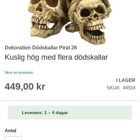
Dekoration Dödskallar Pirat 26
Skip
to
Kuslig hög med flera dödskallar
the
beginning
Skriv en recension
of
I LAGER
the
449,00 kr
images
SKU
44924
gallery
Leverans: 1 – 4 dagar
Antal