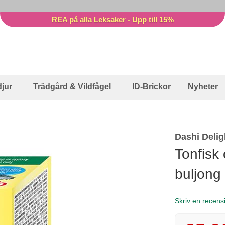
REA på alla Leksaker - Upp till 15%
jur
Trädgård & Vildfågel
ID-Brickor
Nyheter
Dashi Delig
Tonfisk 
buljong
Skriv en recens