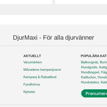
DjurMaxi - För alla djurvänner
AKTUELLT
POPULÄRA KAT
Varumärken
Balkongnät
,
Buri
Hundgodis
,
Kattg
Månadens kampanjvaror
Hundkoppel
,
Fåg
Kampanj & Rabattkod
Kattluckor
,
Hunds
Hundväskor
,
Kat
Fyndhörna
Nyheter
Prenumere