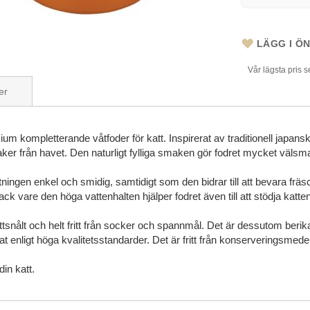
LÄGG I Ö
Vår lägsta pris 
er
m kompletterande våtfoder för katt. Inspirerat av traditionell japansk 
ker från havet. Den naturligt fylliga smaken gör fodret mycket välsma
ingen enkel och smidig, samtidigt som den bidrar till att bevara frä
ck vare den höga vattenhalten hjälper fodret även till att stödja katte
ettsnålt och helt fritt från socker och spannmål. Det är dessutom berik
t enligt höga kvalitetsstandarder. Det är fritt från konserveringsmedel
in katt.