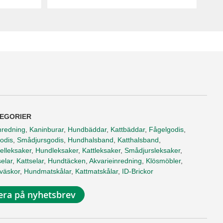
EGORIER
nredning
,
Kaninburar
,
Hundbäddar
,
Kattbäddar
,
Fågelgodis
,
odis
,
Smådjursgodis
,
Hundhalsband
,
Katthalsband
,
elleksaker
,
Hundleksaker
,
Kattleksaker
,
Smådjursleksaker
,
elar
,
Kattselar
,
Hundtäcken
,
Akvarieinredning
,
Klösmöbler
,
tväskor
,
Hundmatskålar
,
Kattmatskålar
,
ID-Brickor
ra på nyhetsbrev