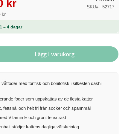
0 kr
SKU
52717
 kr
1 – 4 dagar
Lägg i varukorg
åtfoder med tonfisk och bonitofisk i silkeslen dashi
erande foder som uppskattas av de flesta katter
k, fettsnål och helt fri från socker och spannmål
med Vitamin E och grönt te extrakt
nhalt stödjer kattens dagliga vätskeintag