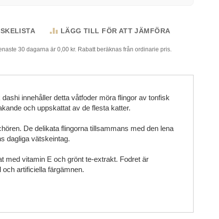
NSKELISTA
LÄGG TILL FÖR ATT JÄMFÖRA
senaste 30 dagarna är 0,00 kr. Rabatt beräknas från ordinarie pris.
dashi innehåller detta våtfoder möra flingor av tonfisk
kande och uppskattat av de flesta katter.
schören. De delikata flingorna tillsammans med den lena
ns dagliga vätskeintag.
at med vitamin E och grönt te-extrakt. Fodret är
 och artificiella färgämnen.