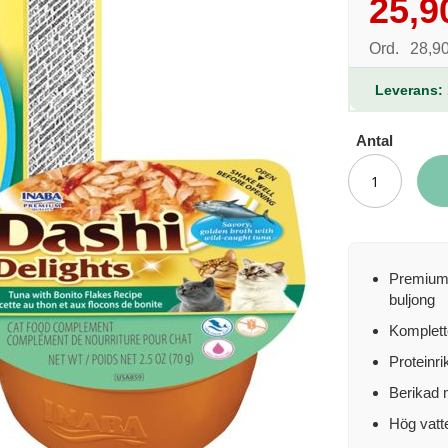
25,9
Reapris
Ord.
28,90
Leverans: 
Antal
Premium v
buljong
Komplett
Proteinri
Berikad 
Hög vatte