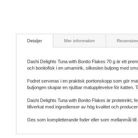
Skip
to
the
Detaljer
Mer information
Recension
beginning
of
the
Dashi Delights Tuna with Bonito Flakes 70 g är ett premiu
images
och bonitofisk i en umamirik, silkeslen buljong med sma
gallery
Fodret serveras i en praktisk portionskopp som gör matn
buljongen skapar en njutbar matupplevelse för katten. Ta
Dashi Delights Tuna with Bonito Flakes är proteinrikt, f
tillverkat med ingredienser av hög kvalitet och producera
Ges som kompletterande foder eller som mellanmål till d