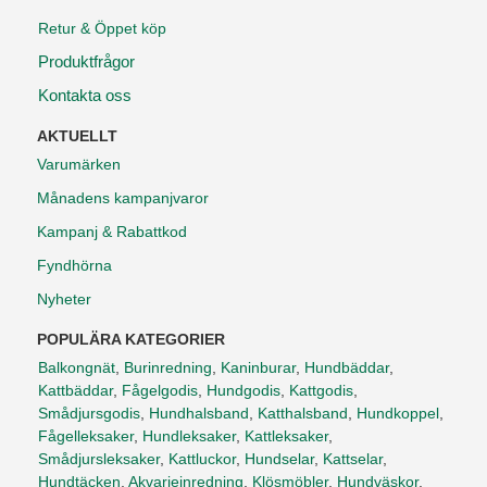
Retur & Öppet köp
Produktfrågor
Kontakta oss
AKTUELLT
Varumärken
Månadens kampanjvaror
Kampanj & Rabattkod
Fyndhörna
Nyheter
POPULÄRA KATEGORIER
Balkongnät
,
Burinredning
,
Kaninburar
,
Hundbäddar
,
Kattbäddar
,
Fågelgodis
,
Hundgodis
,
Kattgodis
,
Smådjursgodis
,
Hundhalsband
,
Katthalsband
,
Hundkoppel
,
Fågelleksaker
,
Hundleksaker
,
Kattleksaker
,
Smådjursleksaker
,
Kattluckor
,
Hundselar
,
Kattselar
,
Hundtäcken
,
Akvarieinredning
,
Klösmöbler
,
Hundväskor
,