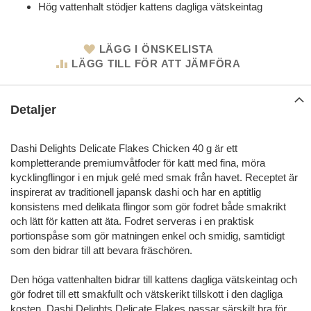
Hög vattenhalt stödjer kattens dagliga vätskeintag
LÄGG I ÖNSKELISTA
LÄGG TILL FÖR ATT JÄMFÖRA
Detaljer
Dashi Delights Delicate Flakes Chicken 40 g är ett
kompletterande premiumvåtfoder för katt med fina, möra
kycklingflingor i en mjuk gelé med smak från havet. Receptet är
inspirerat av traditionell japansk dashi och har en aptitlig
konsistens med delikata flingor som gör fodret både smakrikt
och lätt för katten att äta. Fodret serveras i en praktisk
portionspåse som gör matningen enkel och smidig, samtidigt
som den bidrar till att bevara fräschören.
Den höga vattenhalten bidrar till kattens dagliga vätskeintag och
gör fodret till ett smakfullt och vätskerikt tillskott i den dagliga
kosten. Dashi Delights Delicate Flakes passar särskilt bra för