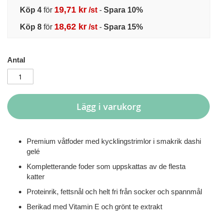
19,71 kr
Köp 4
för
/st
-
Spara
10
%
18,62 kr
Köp 8
för
/st
-
Spara
15
%
Antal
Lägg i varukorg
Premium våtfoder med kycklingstrimlor i smakrik dashi
gelé
Kompletterande foder som uppskattas av de flesta
katter
Proteinrik, fettsnål och helt fri från socker och spannmål
Berikad med Vitamin E och grönt te extrakt