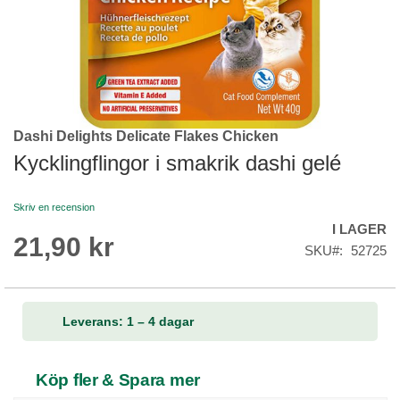
Dashi Delights Delicate Flakes Chicken
Skip
to
Kycklingflingor i smakrik dashi gelé
the
beginning
Skriv en recension
of
I LAGER
the
21,90 kr
images
SKU
52725
gallery
Leverans: 1 – 4 dagar
Köp fler & Spara mer