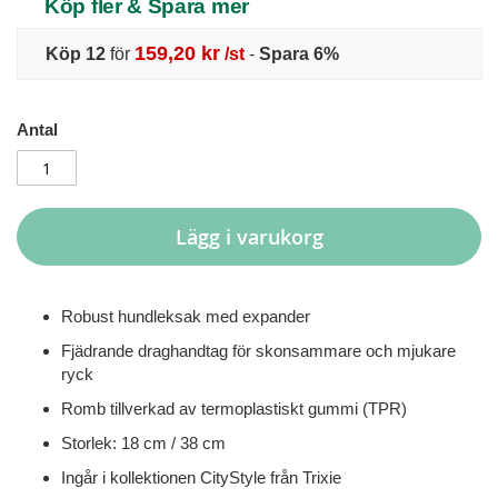
Köp fler & Spara mer
159,20 kr
Köp 12
för
/st
-
Spara
6
%
Antal
Lägg i varukorg
Robust hundleksak med expander
Fjädrande draghandtag för skonsammare och mjukare
ryck
Romb tillverkad av termoplastiskt gummi (TPR)
Storlek: 18 cm / 38 cm
Ingår i kollektionen CityStyle från Trixie