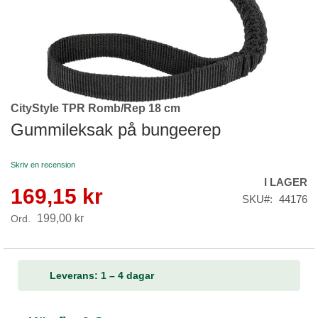
CityStyle TPR Romb/Rep 18 cm
Skip
to
Gummileksak på bungeerep
the
beginning
Skriv en recension
of
I LAGER
the
169,15 kr
Reapris
images
SKU
44176
gallery
199,00 kr
Ord.
Leverans: 1 – 4 dagar