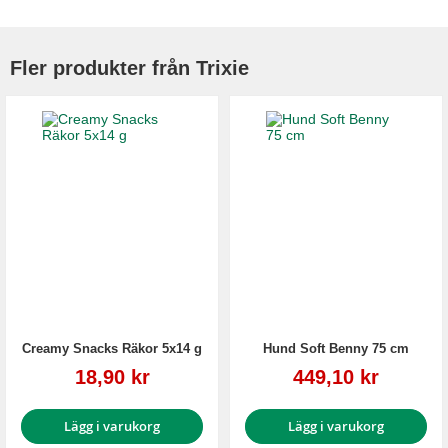
Fler produkter från Trixie
Creamy Snacks Räkor 5x14 g
Hund Soft Benny 75 cm
Reapris
Reapris
18,90 kr
449,10 kr
Lägg i varukorg
Lägg i varukorg