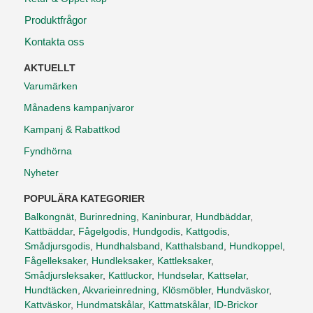
Produktfrågor
Kontakta oss
AKTUELLT
Varumärken
Månadens kampanjvaror
Kampanj & Rabattkod
Fyndhörna
Nyheter
POPULÄRA KATEGORIER
Balkongnät
,
Burinredning
,
Kaninburar
,
Hundbäddar
,
Kattbäddar
,
Fågelgodis
,
Hundgodis
,
Kattgodis
,
Smådjursgodis
,
Hundhalsband
,
Katthalsband
,
Hundkoppel
,
Fågelleksaker
,
Hundleksaker
,
Kattleksaker
,
Smådjursleksaker
,
Kattluckor
,
Hundselar
,
Kattselar
,
Hundtäcken
,
Akvarieinredning
,
Klösmöbler
,
Hundväskor
,
Kattväskor
,
Hundmatskålar
,
Kattmatskålar
,
ID-Brickor