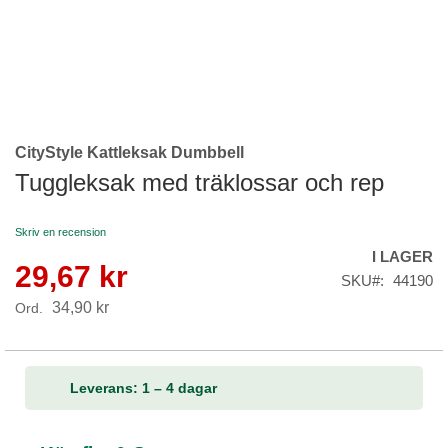
CityStyle Kattleksak Dumbbell
Skip
to
Tuggleksak med träklossar och rep
the
beginning
Skriv en recension
of
I LAGER
the
29,67 kr
Reapris
images
SKU
44190
gallery
34,90 kr
Ord.
Leverans: 1 – 4 dagar