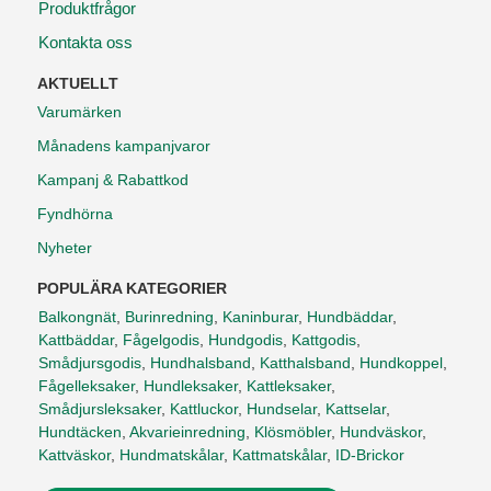
Produktfrågor
Kontakta oss
AKTUELLT
Varumärken
Månadens kampanjvaror
Kampanj & Rabattkod
Fyndhörna
Nyheter
POPULÄRA KATEGORIER
Balkongnät
,
Burinredning
,
Kaninburar
,
Hundbäddar
,
Kattbäddar
,
Fågelgodis
,
Hundgodis
,
Kattgodis
,
Smådjursgodis
,
Hundhalsband
,
Katthalsband
,
Hundkoppel
,
Fågelleksaker
,
Hundleksaker
,
Kattleksaker
,
Smådjursleksaker
,
Kattluckor
,
Hundselar
,
Kattselar
,
Hundtäcken
,
Akvarieinredning
,
Klösmöbler
,
Hundväskor
,
Kattväskor
,
Hundmatskålar
,
Kattmatskålar
,
ID-Brickor