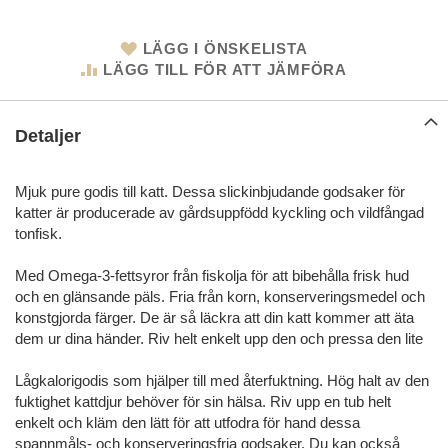
LÄGG I ÖNSKELISTA
LÄGG TILL FÖR ATT JÄMFÖRA
Detaljer
Mjuk pure godis till katt. Dessa slickinbjudande godsaker för
katter är producerade av gårdsuppfödd kyckling och vildfångad
tonfisk.
Med Omega-3-fettsyror från fiskolja för att bibehålla frisk hud
och en glänsande päls. Fria från korn, konserveringsmedel och
konstgjorda färger. De är så läckra att din katt kommer att äta
dem ur dina händer. Riv helt enkelt upp den och pressa den lite
Lågkalorigodis som hjälper till med återfuktning. Hög halt av den
fuktighet kattdjur behöver för sin hälsa. Riv upp en tub helt
enkelt och kläm den lätt för att utfodra för hand dessa
spannmåls- och konserveringsfria godsaker. Du kan också