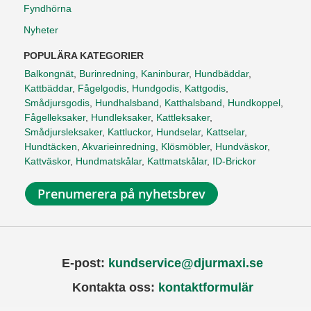
Fyndhörna
Nyheter
POPULÄRA KATEGORIER
Balkongnät
,
Burinredning
,
Kaninburar
,
Hundbäddar
,
Kattbäddar
,
Fågelgodis
,
Hundgodis
,
Kattgodis
,
Smådjursgodis
,
Hundhalsband
,
Katthalsband
,
Hundkoppel
,
Fågelleksaker
,
Hundleksaker
,
Kattleksaker
,
Smådjursleksaker
,
Kattluckor
,
Hundselar
,
Kattselar
,
Hundtäcken
,
Akvarieinredning
,
Klösmöbler
,
Hundväskor
,
Kattväskor
,
Hundmatskålar
,
Kattmatskålar
,
ID-Brickor
Prenumerera på nyhetsbrev
E-post:
kundservice@djurmaxi.se
Kontakta oss:
kontaktformulär