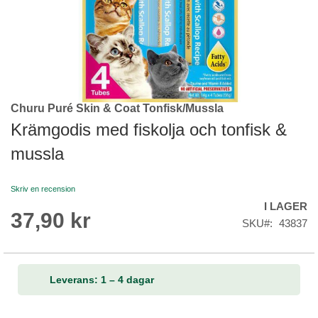
Churu Puré Skin & Coat Tonfisk/Mussla
Skip
to
Krämgodis med fiskolja och tonfisk &
the
mussla
beginning
of
the
Skriv en recension
images
I LAGER
gallery
37,90 kr
SKU
43837
Leverans: 1 – 4 dagar