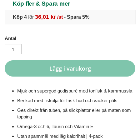
Köp fler & Spara mer
36,01 kr
Köp 4
för
/st
-
Spara
5
%
Antal
Lägg i varukorg
Mjuk och supergod godispuré med tonfisk & kammussla
Berikad med fiskolja för frisk hud och vacker päls
Ges direkt från tuben, på slickplattor eller på maten som
topping
Omega-3 och 6, Taurin och Vitamin E
Utan spannmål med låg kalorihalt | 4-pack