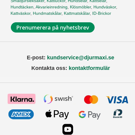
Smådjursleksaker
,
Kattluckor
,
Hundselar
,
Kattselar
,
Hundtäcken
,
Akvarieinredning
,
Klösmöbler
,
Hundväskor
,
Kattväskor
,
Hundmatskålar
,
Kattmatskålar
,
ID-Brickor
Prenumerera på nyhetsbrev
E-post:
kundservice@djurmaxi.se
Kontakta oss:
kontaktformulär