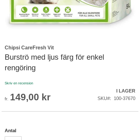
Chipsi CareFresh Vit
Skip
to
Burströ med ljus färg för enkel
the
rengöring
beginning
of
the
Skriv en recension
images
I LAGER
gallery
149,00 kr
SKU
100-37670
fr.
Antal