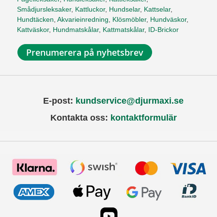
Smådjursleksaker
,
Kattluckor
,
Hundselar
,
Kattselar
,
Hundtäcken
,
Akvarieinredning
,
Klösmöbler
,
Hundväskor
,
Kattväskor
,
Hundmatskålar
,
Kattmatskålar
,
ID-Brickor
Prenumerera på nyhetsbrev
E-post:
kundservice@djurmaxi.se
Kontakta oss:
kontaktformulär