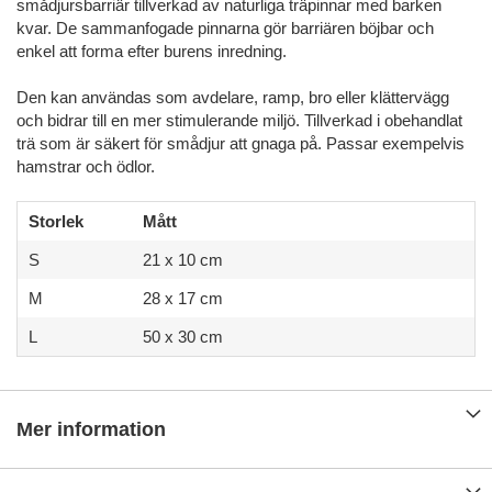
smådjursbarriär tillverkad av naturliga träpinnar med barken
kvar. De sammanfogade pinnarna gör barriären böjbar och
enkel att forma efter burens inredning.
Den kan användas som avdelare, ramp, bro eller klättervägg
och bidrar till en mer stimulerande miljö. Tillverkad i obehandlat
trä som är säkert för smådjur att gnaga på. Passar exempelvis
hamstrar och ödlor.
Storlek
Mått
S
21 x 10 cm
M
28 x 17 cm
L
50 x 30 cm
Mer information