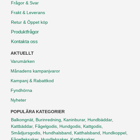
Frågor & Svar
Frakt & Leverans
Retur & Öppet köp
Produktfrågor
Kontakta oss
AKTUELLT
Varumärken
Månadens kampanjvaror
Kampanj & Rabattkod
Fyndhörna
Nyheter
POPULÄRA KATEGORIER
Balkongnät
,
Burinredning
,
Kaninburar
,
Hundbäddar
,
Kattbäddar
,
Fågelgodis
,
Hundgodis
,
Kattgodis
,
Smådjursgodis
,
Hundhalsband
,
Katthalsband
,
Hundkoppel
,
Fågelleksaker
,
Hundleksaker
,
Kattleksaker
,