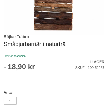
Böjbar Träbro
Skip
to
Smådjurbarriär i naturträ
the
beginning
Skriv en recension
of
I LAGER
the
18,90 kr
images
SKU
100-52287
fr.
gallery
Antal