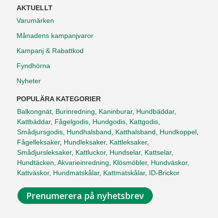
AKTUELLT
Varumärken
Månadens kampanjvaror
Kampanj & Rabattkod
Fyndhörna
Nyheter
POPULÄRA KATEGORIER
Balkongnät
,
Burinredning
,
Kaninburar
,
Hundbäddar
,
Kattbäddar
,
Fågelgodis
,
Hundgodis
,
Kattgodis
,
Smådjursgodis
,
Hundhalsband
,
Katthalsband
,
Hundkoppel
,
Fågelleksaker
,
Hundleksaker
,
Kattleksaker
,
Smådjursleksaker
,
Kattluckor
,
Hundselar
,
Kattselar
,
Hundtäcken
,
Akvarieinredning
,
Klösmöbler
,
Hundväskor
,
Kattväskor
,
Hundmatskålar
,
Kattmatskålar
,
ID-Brickor
Prenumerera på nyhetsbrev