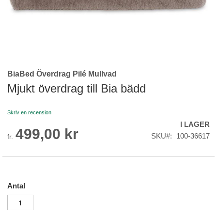
BiaBed Överdrag Pilé Mullvad
Skip
to
Mjukt överdrag till Bia bädd
the
beginning
Skriv en recension
of
I LAGER
the
499,00 kr
images
SKU
100-36617
fr.
gallery
Antal