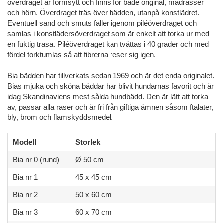
överdraget är formsytt och finns för både original, madrasser
och hörn. Överdraget träs över bädden, utanpå konstlädret.
Eventuell sand och smuts faller igenom piléöverdraget och
samlas i konstlädersöverdraget som är enkelt att torka ur med
en fuktig trasa. Piléöverdraget kan tvättas i 40 grader och med
fördel torktumlas så att fibrerna reser sig igen.
Bia bädden har tillverkats sedan 1969 och är det enda originalet.
Bias mjuka och sköna bäddar har blivit hundarnas favorit och är
idag Skandinaviens mest sålda hundbädd. Den är lätt att torka
av, passar alla raser och är fri från giftiga ämnen såsom ftalater,
bly, brom och flamskyddsmedel.
Modell
Storlek
Bia nr 0 (rund)
Ø 50 cm
Bia nr 1
45 x 45 cm
Bia nr 2
50 x 60 cm
Bia nr 3
60 x 70 cm