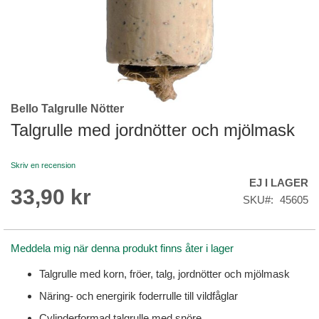
Bello Talgrulle Nötter
Skip
to
Talgrulle med jordnötter och mjölmask
the
beginning
Skriv en recension
of
EJ I LAGER
the
33,90 kr
images
SKU
45605
gallery
Meddela mig när denna produkt finns åter i lager
Talgrulle med korn, fröer, talg, jordnötter och mjölmask
Näring- och energirik foderrulle till vildfåglar
Cylinderformad talgrulle med snöre