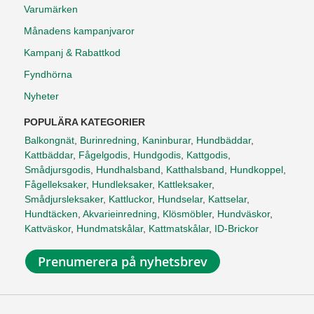
Varumärken
Månadens kampanjvaror
Kampanj & Rabattkod
Fyndhörna
Nyheter
POPULÄRA KATEGORIER
Balkongnät
,
Burinredning
,
Kaninburar
,
Hundbäddar
,
Kattbäddar
,
Fågelgodis
,
Hundgodis
,
Kattgodis
,
Smådjursgodis
,
Hundhalsband
,
Katthalsband
,
Hundkoppel
,
Fågelleksaker
,
Hundleksaker
,
Kattleksaker
,
Smådjursleksaker
,
Kattluckor
,
Hundselar
,
Kattselar
,
Hundtäcken
,
Akvarieinredning
,
Klösmöbler
,
Hundväskor
,
Kattväskor
,
Hundmatskålar
,
Kattmatskålar
,
ID-Brickor
Prenumerera på nyhetsbrev