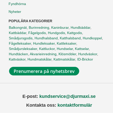
Fyndhörna
Nyheter
POPULÄRA KATEGORIER
Balkongnät
,
Burinredning
,
Kaninburar
,
Hundbäddar
,
Kattbäddar
,
Fågelgodis
,
Hundgodis
,
Kattgodis
,
Smådjursgodis
,
Hundhalsband
,
Katthalsband
,
Hundkoppel
,
Fågelleksaker
,
Hundleksaker
,
Kattleksaker
,
Smådjursleksaker
,
Kattluckor
,
Hundselar
,
Kattselar
,
Hundtäcken
,
Akvarieinredning
,
Klösmöbler
,
Hundväskor
,
Kattväskor
,
Hundmatskålar
,
Kattmatskålar
,
ID-Brickor
Prenumerera på nyhetsbrev
E-post:
kundservice@djurmaxi.se
Kontakta oss:
kontaktformulär