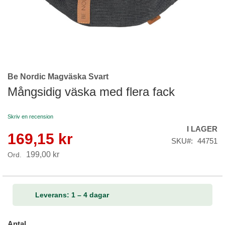
Be Nordic Magväska Svart
Skip
to
Mångsidig väska med flera fack
the
beginning
Skriv en recension
of
I LAGER
the
169,15 kr
Reapris
images
SKU
44751
gallery
199,00 kr
Ord.
Leverans: 1 – 4 dagar
Antal