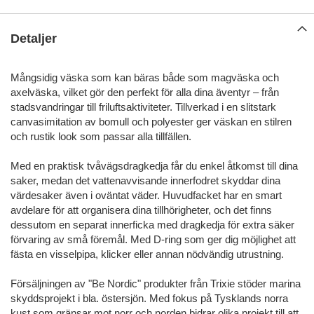
Detaljer
Mångsidig väska som kan bäras både som magväska och
axelväska, vilket gör den perfekt för alla dina äventyr – från
stadsvandringar till friluftsaktiviteter. Tillverkad i en slitstark
canvasimitation av bomull och polyester ger väskan en stilren
och rustik look som passar alla tillfällen.
Med en praktisk tvåvägsdragkedja får du enkel åtkomst till dina
saker, medan det vattenavvisande innerfodret skyddar dina
värdesaker även i oväntat väder. Huvudfacket har en smart
avdelare för att organisera dina tillhörigheter, och det finns
dessutom en separat innerficka med dragkedja för extra säker
förvaring av små föremål. Med D-ring som ger dig möjlighet att
fästa en visselpipa, klicker eller annan nödvändig utrustning.
Försäljningen av "Be Nordic" produkter från Trixie stöder marina
skyddsprojekt i bla. östersjön. Med fokus på Tysklands norra
kust som gränsar mot norr och norden bidrar olika projekt till att