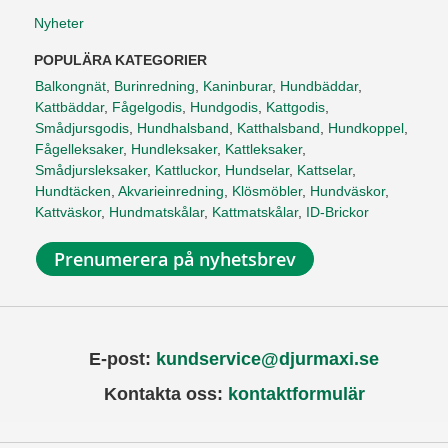
Nyheter
POPULÄRA KATEGORIER
Balkongnät
,
Burinredning
,
Kaninburar
,
Hundbäddar
,
Kattbäddar
,
Fågelgodis
,
Hundgodis
,
Kattgodis
,
Smådjursgodis
,
Hundhalsband
,
Katthalsband
,
Hundkoppel
,
Fågelleksaker
,
Hundleksaker
,
Kattleksaker
,
Smådjursleksaker
,
Kattluckor
,
Hundselar
,
Kattselar
,
Hundtäcken
,
Akvarieinredning
,
Klösmöbler
,
Hundväskor
,
Kattväskor
,
Hundmatskålar
,
Kattmatskålar
,
ID-Brickor
Prenumerera på nyhetsbrev
E-post:
kundservice@djurmaxi.se
Kontakta oss:
kontaktformulär