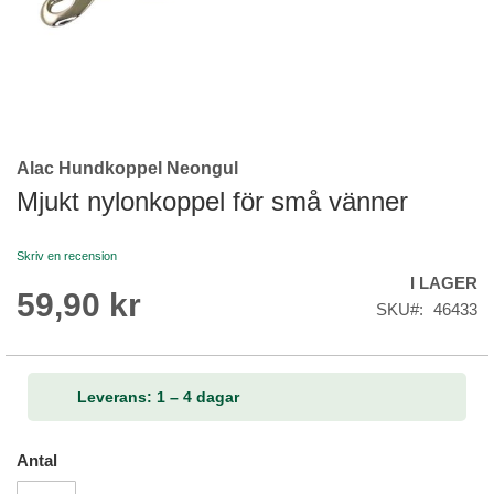
Alac Hundkoppel Neongul
Skip
to
Mjukt nylonkoppel för små vänner
the
beginning
Skriv en recension
of
I LAGER
the
59,90 kr
images
SKU
46433
gallery
Leverans: 1 – 4 dagar
Antal