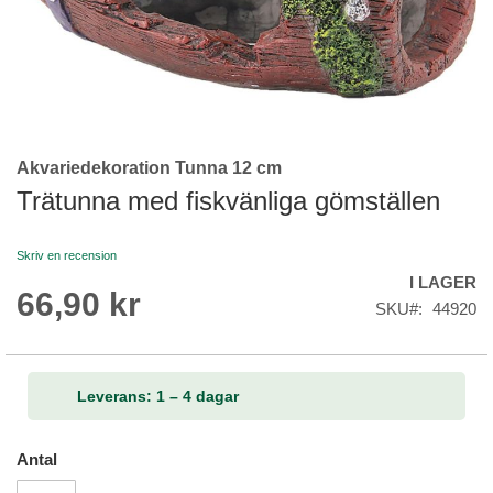
Akvariedekoration Tunna 12 cm
Skip
to
Trätunna med fiskvänliga gömställen
the
beginning
Skriv en recension
of
I LAGER
the
66,90 kr
images
SKU
44920
gallery
Leverans: 1 – 4 dagar
Antal