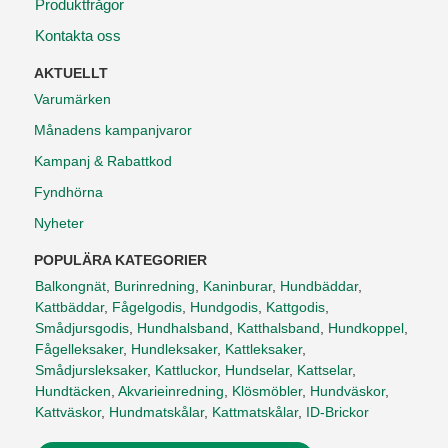
Produktfrågor
Kontakta oss
AKTUELLT
Varumärken
Månadens kampanjvaror
Kampanj & Rabattkod
Fyndhörna
Nyheter
POPULÄRA KATEGORIER
Balkongnät
,
Burinredning
,
Kaninburar
,
Hundbäddar
,
Kattbäddar
,
Fågelgodis
,
Hundgodis
,
Kattgodis
,
Smådjursgodis
,
Hundhalsband
,
Katthalsband
,
Hundkoppel
,
Fågelleksaker
,
Hundleksaker
,
Kattleksaker
,
Smådjursleksaker
,
Kattluckor
,
Hundselar
,
Kattselar
,
Hundtäcken
,
Akvarieinredning
,
Klösmöbler
,
Hundväskor
,
Kattväskor
,
Hundmatskålar
,
Kattmatskålar
,
ID-Brickor