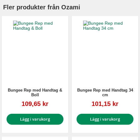
Fler produkter från Ozami
Bungee Rep med Handtag &
Bungee Rep med Handtag 34
Boll
cm
Reapris
Reapris
109,65 kr
101,15 kr
Lägg i varukorg
Lägg i varukorg