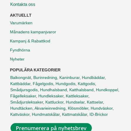
Kontakta oss
AKTUELLT
Varumärken
Månadens kampanjvaror
Kampanj & Rabattkod
Fyndhörna
Nyheter
POPULÄRA KATEGORIER
Balkongnät
,
Burinredning
,
Kaninburar
,
Hundbäddar
,
Kattbäddar
,
Fågelgodis
,
Hundgodis
,
Kattgodis
,
Smådjursgodis
,
Hundhalsband
,
Katthalsband
,
Hundkoppel
,
Fågelleksaker
,
Hundleksaker
,
Kattleksaker
,
Smådjursleksaker
,
Kattluckor
,
Hundselar
,
Kattselar
,
Hundtäcken
,
Akvarieinredning
,
Klösmöbler
,
Hundväskor
,
Kattväskor
,
Hundmatskålar
,
Kattmatskålar
,
ID-Brickor
Prenumerera på nyhetsbrev