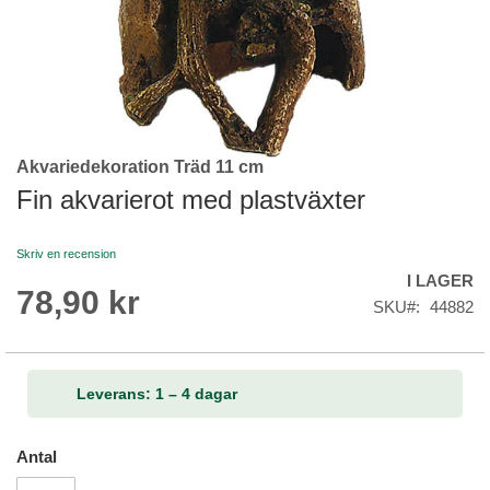
Akvariedekoration Träd 11 cm
Skip
to
Fin akvarierot med plastväxter
the
beginning
Skriv en recension
of
I LAGER
the
78,90 kr
images
SKU
44882
gallery
Leverans: 1 – 4 dagar
Antal