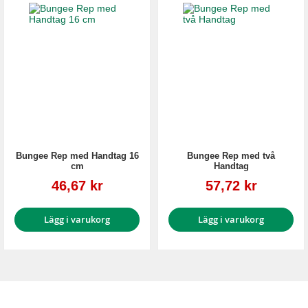
Bungee Rep med Handtag 16
Bungee Rep med två
cm
Handtag
Reapris
Reapris
46,67 kr
57,72 kr
Lägg i varukorg
Lägg i varukorg