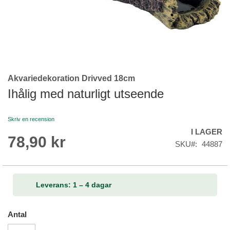
Akvariedekoration Drivved 18cm
Skip
to
Ihålig med naturligt utseende
the
beginning
Skriv en recension
of
I LAGER
the
78,90 kr
images
SKU
44887
gallery
Leverans: 1 – 4 dagar
Antal