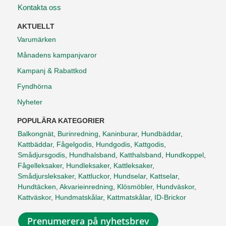
Kontakta oss
AKTUELLT
Varumärken
Månadens kampanjvaror
Kampanj & Rabattkod
Fyndhörna
Nyheter
POPULÄRA KATEGORIER
Balkongnät
,
Burinredning
,
Kaninburar
,
Hundbäddar
,
Kattbäddar
,
Fågelgodis
,
Hundgodis
,
Kattgodis
,
Smådjursgodis
,
Hundhalsband
,
Katthalsband
,
Hundkoppel
,
Fågelleksaker
,
Hundleksaker
,
Kattleksaker
,
Smådjursleksaker
,
Kattluckor
,
Hundselar
,
Kattselar
,
Hundtäcken
,
Akvarieinredning
,
Klösmöbler
,
Hundväskor
,
Kattväskor
,
Hundmatskålar
,
Kattmatskålar
,
ID-Brickor
Prenumerera på nyhetsbrev