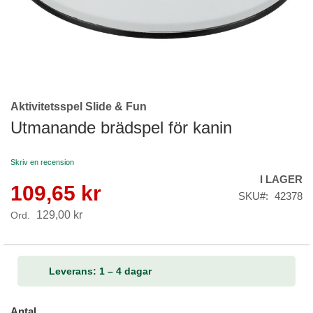
Aktivitetsspel Slide & Fun
Skip
to
Utmanande brädspel för kanin
the
beginning
Skriv en recension
of
I LAGER
the
109,65 kr
Reapris
images
SKU
42378
gallery
129,00 kr
Ord.
Leverans: 1 – 4 dagar
Antal