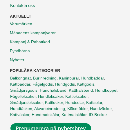
Kontakta oss
AKTUELLT
Varumärken
Månadens kampanjvaror
Kampanj & Rabattkod
Fyndhörna
Nyheter
POPULÄRA KATEGORIER
Balkongnät
,
Burinredning
,
Kaninburar
,
Hundbäddar
,
Kattbäddar
,
Fågelgodis
,
Hundgodis
,
Kattgodis
,
Smådjursgodis
,
Hundhalsband
,
Katthalsband
,
Hundkoppel
,
Fågelleksaker
,
Hundleksaker
,
Kattleksaker
,
Smådjursleksaker
,
Kattluckor
,
Hundselar
,
Kattselar
,
Hundtäcken
,
Akvarieinredning
,
Klösmöbler
,
Hundväskor
,
Kattväskor
,
Hundmatskålar
,
Kattmatskålar
,
ID-Brickor
Prenumerera på nyhetsbrev