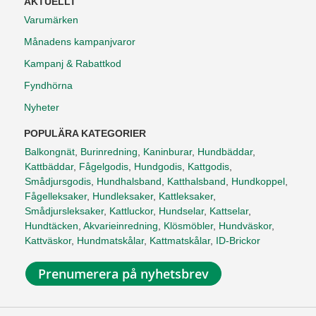
AKTUELLT
Varumärken
Månadens kampanjvaror
Kampanj & Rabattkod
Fyndhörna
Nyheter
POPULÄRA KATEGORIER
Balkongnät
,
Burinredning
,
Kaninburar
,
Hundbäddar
,
Kattbäddar
,
Fågelgodis
,
Hundgodis
,
Kattgodis
,
Smådjursgodis
,
Hundhalsband
,
Katthalsband
,
Hundkoppel
,
Fågelleksaker
,
Hundleksaker
,
Kattleksaker
,
Smådjursleksaker
,
Kattluckor
,
Hundselar
,
Kattselar
,
Hundtäcken
,
Akvarieinredning
,
Klösmöbler
,
Hundväskor
,
Kattväskor
,
Hundmatskålar
,
Kattmatskålar
,
ID-Brickor
Prenumerera på nyhetsbrev