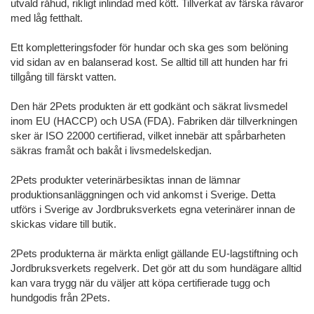
utvald råhud, rikligt inlindad med kött. Tillverkat av färska råvaror
med låg fetthalt.
Ett kompletteringsfoder för hundar och ska ges som belöning
vid sidan av en balanserad kost. Se alltid till att hunden har fri
tillgång till färskt vatten.
Den här 2Pets produkten är ett godkänt och säkrat livsmedel
inom EU (HACCP) och USA (FDA). Fabriken där tillverkningen
sker är ISO 22000 certifierad, vilket innebär att spårbarheten
säkras framåt och bakåt i livsmedelskedjan.
2Pets produkter veterinärbesiktas innan de lämnar
produktionsanläggningen och vid ankomst i Sverige. Detta
utförs i Sverige av Jordbruksverkets egna veterinärer innan de
skickas vidare till butik.
2Pets produkterna är märkta enligt gällande EU-lagstiftning och
Jordbruksverkets regelverk. Det gör att du som hundägare alltid
kan vara trygg när du väljer att köpa certifierade tugg och
hundgodis från 2Pets.