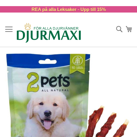
Skip
REA på alla Leksaker - Upp till 15%
to
Content
Sök
Va
Skip
to
the
end
of
the
images
gallery