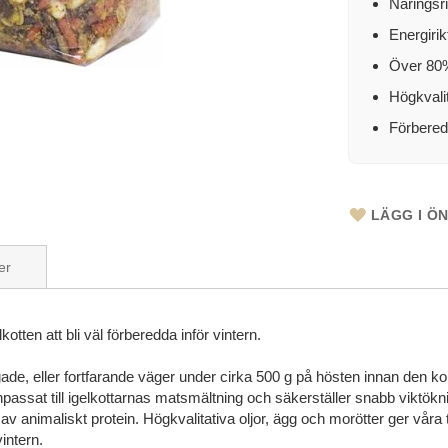
Näringsrik
Energirik
Över 80% 
Högkvalit
Förberede
LÄGG I Ö
er
lkotten att bli väl förberedda inför vintern.
vagade, eller fortfarande väger under cirka 500 g på hösten innan den 
passat till igelkottarnas matsmältning och säkerställer snabb viktökni
el av animaliskt protein. Högkvalitativa oljor, ägg och morötter ger våra 
intern.