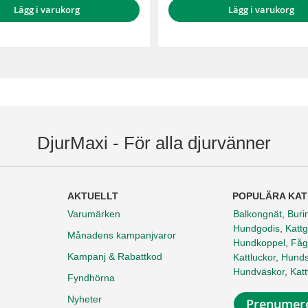
Lägg i varukorg
Lägg i varukorg
DjurMaxi - För alla djurvänner
AKTUELLT
POPULÄRA KAT
Varumärken
Balkongnät
,
Buri
Hundgodis
,
Kattg
Månadens kampanjvaror
Hundkoppel
,
Fåg
Kampanj & Rabattkod
Kattluckor
,
Hunds
Hundväskor
,
Kat
Fyndhörna
Nyheter
Prenumere