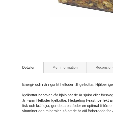
Skip
to
the
beginning
of
the
images
gallery
Detaljer
Mer information
Recension
Energi- och näringsrikt helfoder till igelkottar. Hjälper ige
Igelkottar behöver vår hjälp när de är sjuka eller förs
Jr Farm Helfoder Igelkottar, Hedgehog Feast, perfekt an
fisk och kräftdjur, ger detta basfoder en optimal tillförs
vitaminer och mineraler, så att de är väl förberedda för v