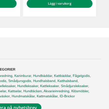
Lägg i varukorg
EGORIER
nredning
,
Kaninburar
,
Hundbäddar
,
Kattbäddar
,
Fågelgodis
,
odis
,
Smådjursgodis
,
Hundhalsband
,
Katthalsband
,
elleksaker
,
Hundleksaker
,
Kattleksaker
,
Smådjursleksaker
,
elar
,
Kattselar
,
Hundtäcken
,
Akvarieinredning
,
Klösmöbler
,
tväskor
,
Hundmatskålar
,
Kattmatskålar
,
ID-Brickor
ra på nyhetsbrev