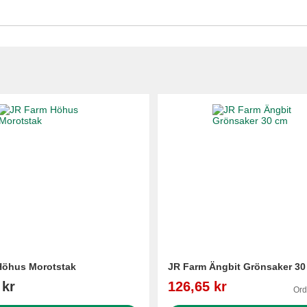
Höhus Morotstak
JR Farm Ängbit Grönsaker 30
Reapris
 kr
126,65 kr
Ord