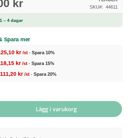
00 kr
SKU
44611
1 – 4 dagar
 & Spara mer
125,10 kr
/st
-
Spara
10
%
118,15 kr
/st
-
Spara
15
%
111,20 kr
/st
-
Spara
20
%
Lägg i varukorg