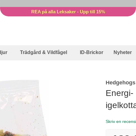
REA på alla Leksaker - Upp till 15%
jur
Trädgård & Vildfågel
ID-Brickor
Nyheter
Hedgehogs 
Energi- 
igelkott
Skriv en recens