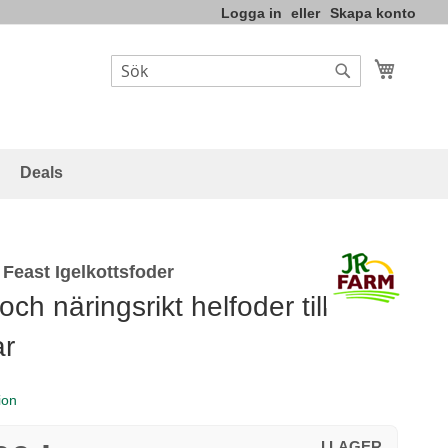
Logga in
Skapa konto
Varukor
Sök
Sök
Deals
Feast Igelkottsfoder
och näringsrikt helfoder till
ar
ion
I LAGER