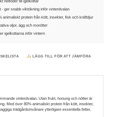
t helfoder till igelkottar
t - ger snabb viktökning inför vinterdvalan
animaliskt protein från kött, insekter, fisk och kräftdjur
ativa oljor, ägg och morötter
r igelkottarna inför vintern
NSKELISTA
LÄGG TILL FÖR ATT JÄMFÖRA
kommande vinterdvalan. Utan frukt, honung och nötter är
ng. Med över 80% animaliskt protein från kött, insekter,
taggiga trädgårdsinvånare ytterligare essentiella fetter,