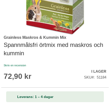
Grainless Maskros & Kummin Mix
Skip
to
Spannmålsfri örtmix med maskros och
the
kummin
beginning
of
the
Skriv en recension
images
I LAGER
gallery
72,90 kr
SKU
51184
Leverans: 1 – 4 dagar