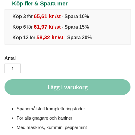
Köp fler & Spara mer
65,61 kr
Köp 3
för
/st
-
Spara
10
%
61,97 kr
Köp 6
för
/st
-
Spara
15
%
58,32 kr
Köp 12
för
/st
-
Spara
20
%
Antal
Lägg i varukorg
Spannmålsfritt kompletteringsfoder
För alla gnagare och kaniner
Med maskros, kummin, pepparmint