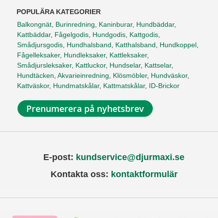
POPULÄRA KATEGORIER
Balkongnät
,
Burinredning
,
Kaninburar
,
Hundbäddar
,
Kattbäddar
,
Fågelgodis
,
Hundgodis
,
Kattgodis
,
Smådjursgodis
,
Hundhalsband
,
Katthalsband
,
Hundkoppel
,
Fågelleksaker
,
Hundleksaker
,
Kattleksaker
,
Smådjursleksaker
,
Kattluckor
,
Hundselar
,
Kattselar
,
Hundtäcken
,
Akvarieinredning
,
Klösmöbler
,
Hundväskor
,
Kattväskor
,
Hundmatskålar
,
Kattmatskålar
,
ID-Brickor
Prenumerera på nyhetsbrev
E-post:
kundservice@djurmaxi.se
Kontakta oss:
kontaktformulär