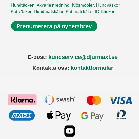
Hundtäcken
,
Akvarieinredning
,
Klösmöbler
,
Hundväskor
,
Kattväskor
,
Hundmatskålar
,
Kattmatskålar
,
ID-Brickor
Prenumerera på nyhetsbrev
E-post:
kundservice@djurmaxi.se
Kontakta oss:
kontaktformulär