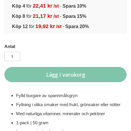
22,41 kr
Köp 4
för
/st
-
Spara
10
%
21,17 kr
Köp 8
för
/st
-
Spara
15
%
19,92 kr
Köp 12
för
/st
-
Spara
20
%
Antal
Lägg i varukorg
Fylld burgare av spannmålsgryn
Fyllning i olika smaker med frukt, grönsaker eller nötter
Med naturliga vitaminer, mineraler och pektiner
1-pack | 50 gram