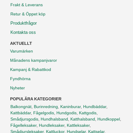
Frakt & Leverans
Retur & Öppet köp
Produktfrågor
Kontakta oss
AKTUELLT
Varumärken
Månadens kampanjvaror
Kampanj & Rabattkod
Fyndhörna
Nyheter
POPULÄRA KATEGORIER
Balkongnät
,
Burinredning
,
Kaninburar
,
Hundbäddar
,
Kattbäddar
,
Fågelgodis
,
Hundgodis
,
Kattgodis
,
Smådjursgodis
,
Hundhalsband
,
Katthalsband
,
Hundkoppel
,
Fågelleksaker
,
Hundleksaker
,
Kattleksaker
,
Smådjursleksaker
,
Kattluckor
,
Hundselar
,
Kattselar
,