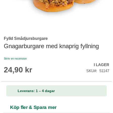
Fylld Smådjursburgare
Skip
to
Gnagarburgare med knaprig fyllning
the
beginning
Skriv en recension
of
I LAGER
the
24,90 kr
images
SKU
51147
gallery
Leverans: 1 – 4 dagar
Köp fler & Spara mer