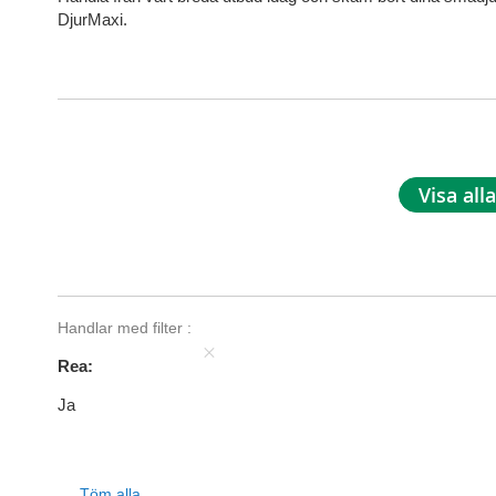
DjurMaxi.
Visa alla
Handlar med filter
Rea
Ja
Töm alla