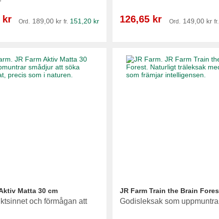
r
Reapris
 kr
126,65 kr
189,00 kr
151,20 kr
149,00 kr
Ord.
fr.
Ord.
fr.
Aktiv Matta 30 cm
JR Farm Train the Brain Fores
uktsinnet och förmågan att
Godisleksak som uppmuntrar t