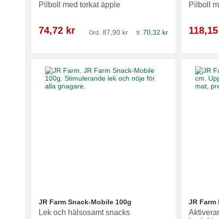
Pilboll med torkat äpple
Pilboll 
Reapris
Reapris
74,72 kr
118,15
87,90 kr
70,32 kr
Ord.
fr.
Lägg i varukorg
Lägg i varukorg
Lägg i varukorg
Lägg i varukorg
JR Farm Snack-Mobile 100g
JR Farm 
Lek och hälsosamt snacks
Aktivera