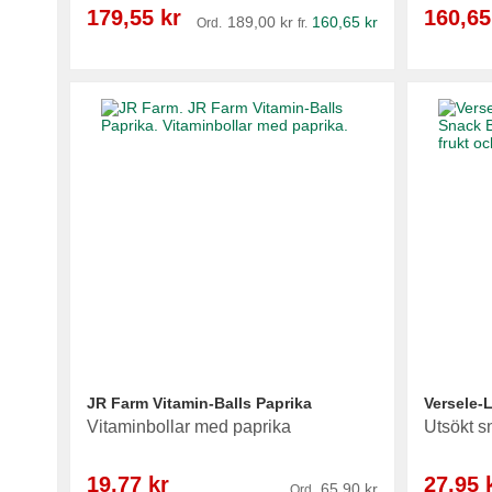
Reapris
Reapris
179,55 kr
160,65
189,00 kr
160,65 kr
Ord.
fr.
Lägg i varukorg
Lägg i varukorg
Lägg i varukorg
Lägg i varukorg
JR Farm Vitamin-Balls Paprika
Versele-
Vitaminbollar med paprika
Utsökt s
Reapris
Reapris
19,77 kr
27,95 
65,90 kr
Ord.