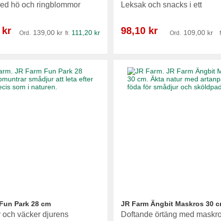
med hö och ringblommor
Leksak och snacks i ett
Reapris
 kr
98,10 kr
139,00 kr
111,20 kr
109,00 kr
Ord.
fr.
Ord.
f
Fun Park 28 cm
JR Farm Ängbit Maskros 30 
r och väcker djurens
Doftande örtäng med maskr