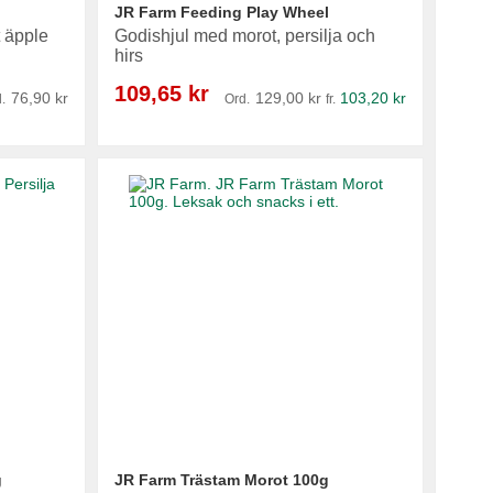
JR Farm Feeding Play Wheel
t äpple
Godishjul med morot, persilja och
hirs
Reapris
109,65 kr
76,90 kr
129,00 kr
103,20 kr
.
Ord.
fr.
g
JR Farm Trästam Morot 100g