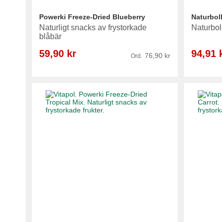
Powerki Freeze-Dried Blueberry
Naturboll
Naturligt snacks av frystorkade
Naturbol
blåbär
Reapris
Reapris
59,90 kr
94,91 
76,90 kr
Ord.
Lägg i varukorg
Lägg i varukorg
Lägg i varukorg
Lägg i varukorg