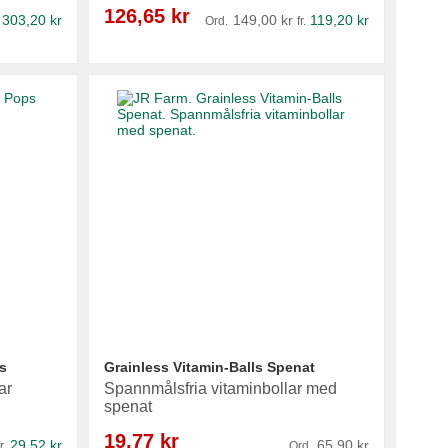
Reapris
126,65 kr
303,20 kr
149,00 kr
119,20 kr
Ord.
fr.
s
Grainless Vitamin-Balls Spenat
ar
Spannmålsfria vitaminbollar med
spenat
Reapris
19,77 kr
29,52 kr
65,90 kr
r.
Ord.