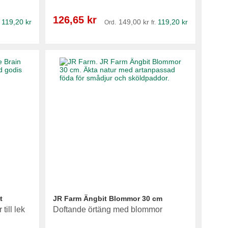
Reapris
126,65 kr
119,20 kr
149,00 kr
119,20 kr
Ord.
fr.
t
JR Farm Ängbit Blommor 30 cm
ill lek
Doftande örtäng med blommor