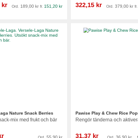
Reapris
 kr
322,15 kr
189,00 kr
151,20 kr
379,00 kr
Ord.
fr.
Ord.
fr.
Laga Nature Snack Berries
Pawise Play & Chew Rice Pop
nack-mix med frukt och bär
Rengör tänderna och aktiver
Reapris
kr
31,37 kr
55,90 kr
36,90 kr
Ord.
Ord.
f