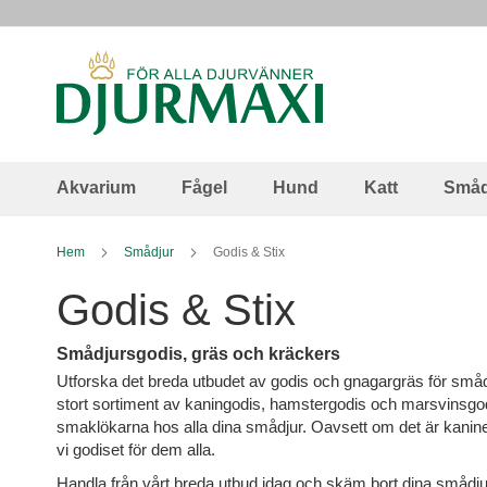
Skip
to
Content
Akvarium
Fågel
Hund
Katt
Småd
Hem
Smådjur
Godis & Stix
Godis & Stix
Smådjursgodis, gräs och kräckers
Utforska det breda utbudet av godis och gnagargräs för smådj
stort sortiment av kaningodis, hamstergodis och marsvinsgodis 
smaklökarna hos alla dina smådjur. Oavsett om det är kaniner
vi godiset för dem alla.
Handla från vårt breda utbud idag och skäm bort dina smådj