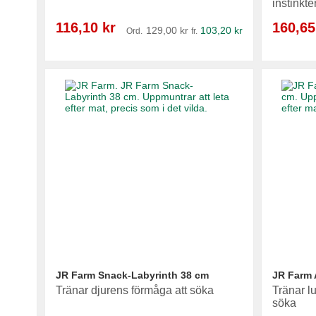
instinkte
Reapris
Reapris
116,10 kr
160,65
129,00 kr
103,20 kr
Ord.
fr.
Lägg i varukorg
Lägg i varukorg
Lägg i varukorg
Lägg i varukorg
JR Farm Snack-Labyrinth 38 cm
JR Farm 
Tränar djurens förmåga att söka
Tränar l
söka