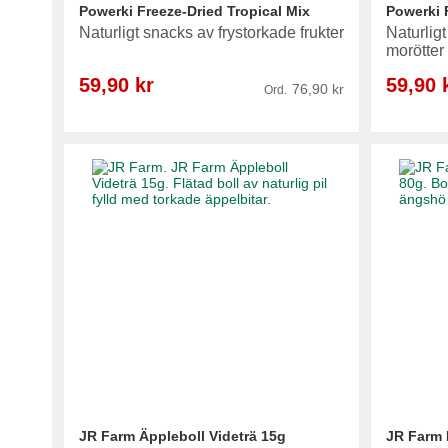
Powerki Freeze-Dried Tropical Mix
Powerki 
Naturligt snacks av frystorkade frukter
Naturlig
morötter
Reapris
Reapris
59,90 kr
59,90 
76,90 kr
Ord.
Lägg i varukorg
Lägg i varukorg
Lägg i varukorg
Lägg i varukorg
JR Farm Äppleboll Videträ 15g
JR Farm 