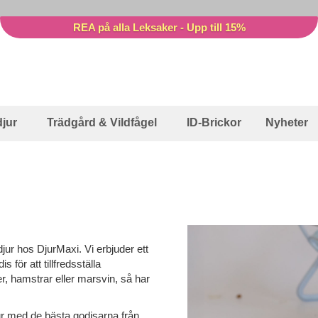
REA på alla Leksaker - Upp till 15%
jur
Trädgård & Vildfågel
ID-Brickor
Nyheter
ur hos DjurMaxi. Vi erbjuder ett
för att tillfredsställa
, hamstrar eller marsvin, så har
ur med de bästa godisarna från