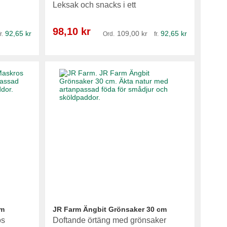
Leksak och snacks i ett
Reapris
98,10 kr
92,65 kr
109,00 kr
92,65 kr
r.
Ord.
fr.
cm
JR Farm Ängbit Grönsaker 30 cm
os
Doftande örtäng med grönsaker