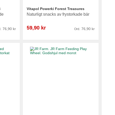
i
Vitapol Powerki Forest Treasures
de
Naturligt snacks av frystorkade bär
Reapris
59,90 kr
76,90 kr
76,90 kr
.
Ord.