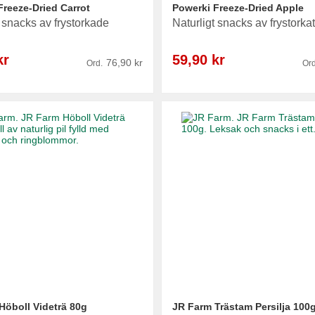
Freeze-Dried Carrot
Powerki Freeze-Dried Apple
t snacks av frystorkade
Naturligt snacks av frystorka
Reapris
kr
59,90 kr
76,90 kr
Ord.
Ord
Höboll Videträ 80g
JR Farm Trästam Persilja 100