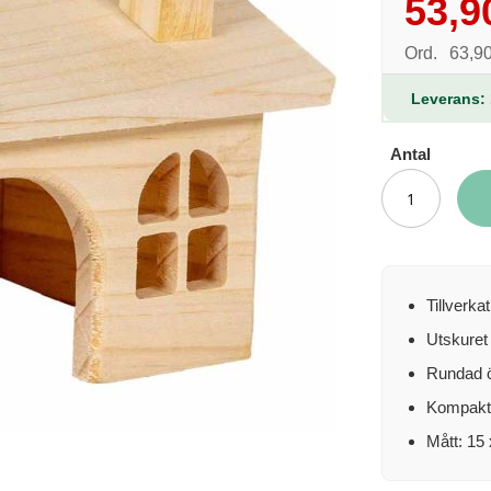
53,9
Reapris
Ord.
63,90
Leverans: 
Antal
Tillverka
Utskuret
Rundad ö
Kompakt o
Mått: 15