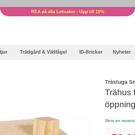
REA på alla Leksaker - Upp till 15%
jur
Trädgård & Vildfågel
ID-Brickor
Nyheter
Trästuga S
Trähus 
öppnin
Skriv en recens