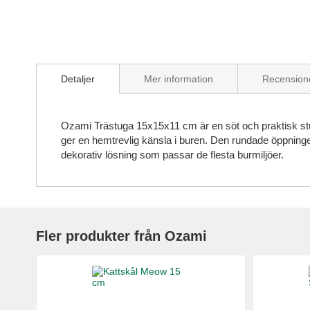
Skip
to
Detaljer
Mer information
Recension
the
beginning
of
the
Ozami Trästuga 15x15x11 cm är en söt och praktisk stuga
images
ger en hemtrevlig känsla i buren. Den rundade öppningen f
gallery
dekorativ lösning som passar de flesta burmiljöer.
Fler produkter från Ozami