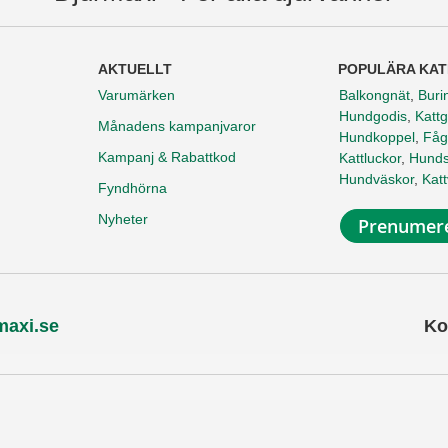
AKTUELLT
POPULÄRA KAT
Varumärken
Balkongnät
,
Buri
Hundgodis
,
Kattg
Månadens kampanjvaror
Hundkoppel
,
Fåg
Kampanj & Rabattkod
Kattluckor
,
Hunds
Hundväskor
,
Kat
Fyndhörna
Nyheter
Prenumere
maxi.se
Ko