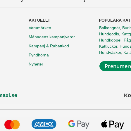
AKTUELLT
POPULÄRA KAT
Varumärken
Balkongnät
,
Buri
Hundgodis
,
Kattg
Månadens kampanjvaror
Hundkoppel
,
Fåg
Kampanj & Rabattkod
Kattluckor
,
Hunds
Hundväskor
,
Kat
Fyndhörna
Nyheter
Prenumere
maxi.se
Ko