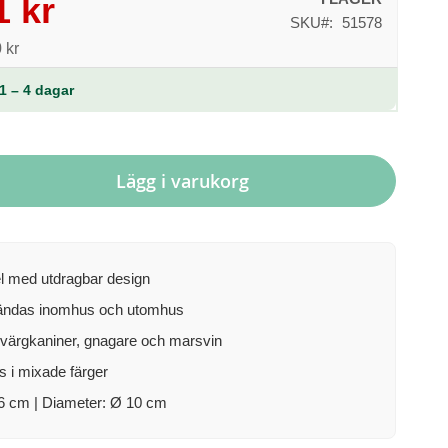
1 kr
SKU
51578
 kr
1 – 4 dagar
Lägg i varukorg
l med utdragbar design
ändas inomhus och utomhus
värgkaniner, gnagare och marsvin
s i mixade färger
6 cm | Diameter: Ø 10 cm