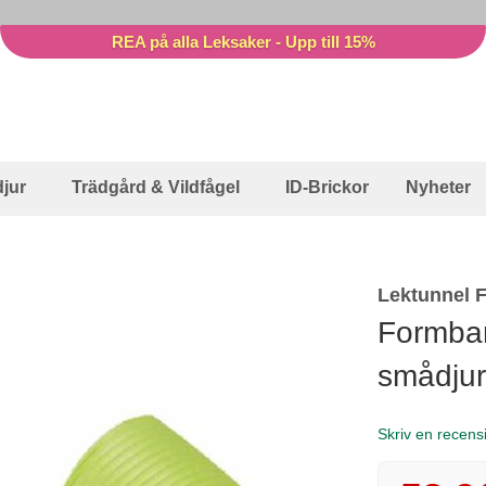
REA på alla Leksaker - Upp till 15%
jur
Trädgård & Vildfågel
ID-Brickor
Nyheter
Lektunnel 
Formbar
smådjur
Skriv en recens