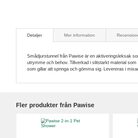
Skip
to
Detaljer
Mer information
Recension
the
beginning
of
the
Smådjurstunnel från Pawise är en aktiveringsleksak som
images
utrymme och behov. Tillverkad i slitstarkt material so
gallery
som gillar att springa och gömma sig. Levereras i mixad
Fler produkter från Pawise