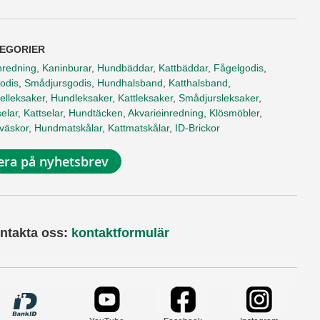
EGORIER
nredning
,
Kaninburar
,
Hundbäddar
,
Kattbäddar
,
Fågelgodis
,
odis
,
Smådjursgodis
,
Hundhalsband
,
Katthalsband
,
elleksaker
,
Hundleksaker
,
Kattleksaker
,
Smådjursleksaker
,
elar
,
Kattselar
,
Hundtäcken
,
Akvarieinredning
,
Klösmöbler
,
tväskor
,
Hundmatskålar
,
Kattmatskålar
,
ID-Brickor
ra på nyhetsbrev
ntakta oss:
kontaktformulär