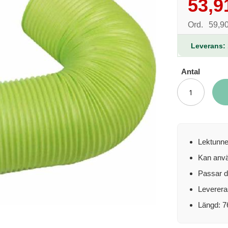
53,9
Reapris
Ord.
59,90
Leverans: 
Antal
Lektunne
Kan anv
Passar d
Leverera
Längd: 7