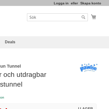
Logga in
Skapa konto
Varukor
Sök
Sök
Deals
Fun Tunnel
 och utdragbar
stunnel
ion
I LAGER