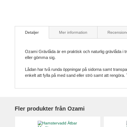
Skip
to
Detaljer
Mer information
Recension
the
beginning
of
the
Ozami Grävlåda är en praktisk och naturlig grävlåda i
images
eller gömma sig.
gallery
Lådan har två runda öppningar på sidorna samt transparen
enkelt att fylla på med sand eller strö samt att rengöra. T
Fler produkter från Ozami