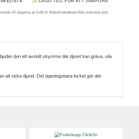
NSKELISTA
LÄGG TILL FÖR ATT JÄMFÖRA
senaste 30 dagarna är 0,00 kr. Rabatt beräknas från ordinarie pris.
der den ett avskilt utrymme där djuret kan gräva, vila
n att störa djuret. Det öppningsbara locket gör det