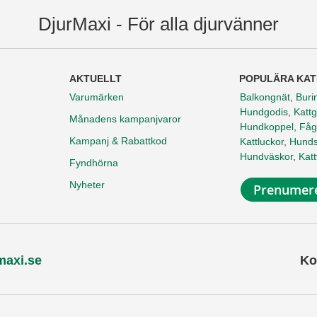
DjurMaxi - För alla djurvänner
AKTUELLT
POPULÄRA KAT
Varumärken
Balkongnät
,
Buri
Hundgodis
,
Kattg
Månadens kampanjvaror
Hundkoppel
,
Fåg
Kampanj & Rabattkod
Kattluckor
,
Hunds
Hundväskor
,
Kat
Fyndhörna
Nyheter
Prenumere
maxi.se
Ko