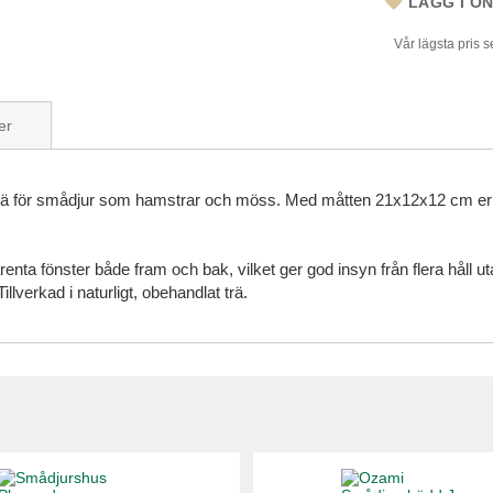
LÄGG I Ö
Vår lägsta pris 
er
 trä för smådjur som hamstrar och möss. Med måtten 21x12x12 cm erbju
ta fönster både fram och bak, vilket ger god insyn från flera håll uta
illverkad i naturligt, obehandlat trä.