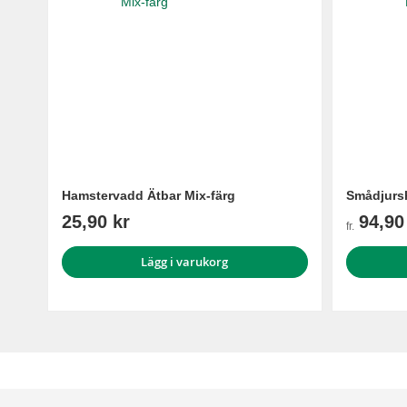
Hamstervadd Ätbar Mix-färg
Smådjurs
25,90 kr
94,90
fr.
Lägg i varukorg