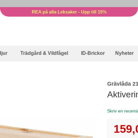
REA på alla Leksaker - Upp till 15%
jur
Trädgård & Vildfågel
ID-Brickor
Nyheter
Grävlåda 2
Aktiveri
Skriv en recens
159,
Reapris