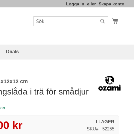
Logga in
Skapa konto
Varukor
Sök
Sök
Deals
1x12x12 cm
ngslåda i trä för smådjur
ion
00 kr
I LAGER
SKU
52255