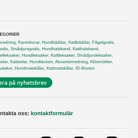
EGORIER
nredning
,
Kaninburar
,
Hundbäddar
,
Kattbäddar
,
Fågelgodis
,
odis
,
Smådjursgodis
,
Hundhalsband
,
Katthalsband
,
elleksaker
,
Hundleksaker
,
Kattleksaker
,
Smådjursleksaker
,
elar
,
Kattselar
,
Hundtäcken
,
Akvarieinredning
,
Klösmöbler
,
tväskor
,
Hundmatskålar
,
Kattmatskålar
,
ID-Brickor
ra på nyhetsbrev
ntakta oss:
kontaktformulär