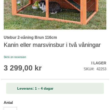
Utebur 2-våning Brun 116cm
Skip
to
Kanin eller marsvinsbur i två våningar
the
beginning
Skriv en recension
of
I LAGER
the
3 299,00 kr
images
SKU
42253
gallery
Leverans: 1 – 4 dagar
Antal