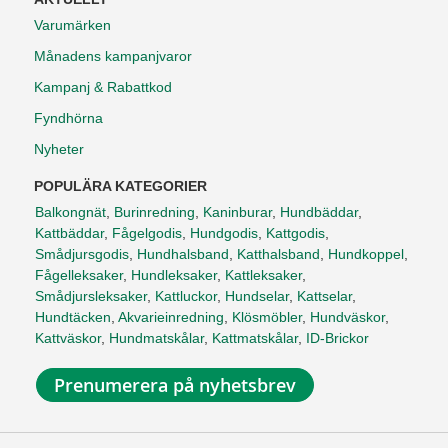
Varumärken
Månadens kampanjvaror
Kampanj & Rabattkod
Fyndhörna
Nyheter
POPULÄRA KATEGORIER
Balkongnät
,
Burinredning
,
Kaninburar
,
Hundbäddar
,
Kattbäddar
,
Fågelgodis
,
Hundgodis
,
Kattgodis
,
Smådjursgodis
,
Hundhalsband
,
Katthalsband
,
Hundkoppel
,
Fågelleksaker
,
Hundleksaker
,
Kattleksaker
,
Smådjursleksaker
,
Kattluckor
,
Hundselar
,
Kattselar
,
Hundtäcken
,
Akvarieinredning
,
Klösmöbler
,
Hundväskor
,
Kattväskor
,
Hundmatskålar
,
Kattmatskålar
,
ID-Brickor
Prenumerera på nyhetsbrev