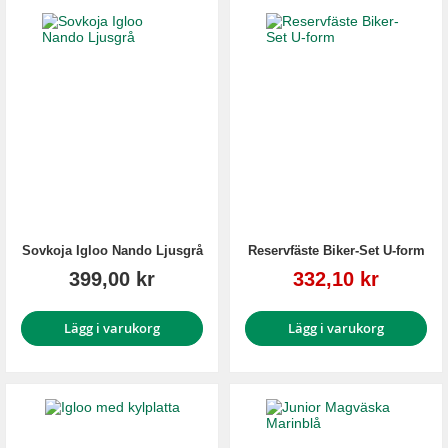
Sovkoja Igloo Nando Ljusgrå
Reservfäste Biker-Set U-form
Reapris
399,00 kr
332,10 kr
Lägg i varukorg
Lägg i varukorg