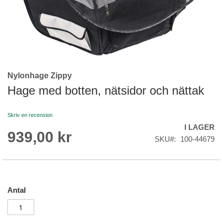
Nylonhage Zippy
Skip
to
Hage med botten, nätsidor och nättak
the
beginning
Skriv en recension
of
I LAGER
the
939,00 kr
images
SKU
100-44679
gallery
Antal