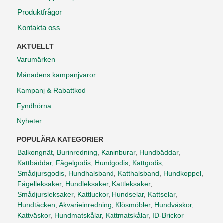
Produktfrågor
Kontakta oss
AKTUELLT
Varumärken
Månadens kampanjvaror
Kampanj & Rabattkod
Fyndhörna
Nyheter
POPULÄRA KATEGORIER
Balkongnät
,
Burinredning
,
Kaninburar
,
Hundbäddar
,
Kattbäddar
,
Fågelgodis
,
Hundgodis
,
Kattgodis
,
Smådjursgodis
,
Hundhalsband
,
Katthalsband
,
Hundkoppel
,
Fågelleksaker
,
Hundleksaker
,
Kattleksaker
,
Smådjursleksaker
,
Kattluckor
,
Hundselar
,
Kattselar
,
Hundtäcken
,
Akvarieinredning
,
Klösmöbler
,
Hundväskor
,
Kattväskor
,
Hundmatskålar
,
Kattmatskålar
,
ID-Brickor