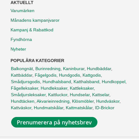
AKTUELLT
Varumärken
Månadens kampanjvaror
Kampanj & Rabattkod
Fyndhörna
Nyheter
POPULÄRA KATEGORIER
Balkongnät
,
Burinredning
,
Kaninburar
,
Hundbäddar
,
Kattbäddar
,
Fågelgodis
,
Hundgodis
,
Kattgodis
,
Smådjursgodis
,
Hundhalsband
,
Katthalsband
,
Hundkoppel
,
Fågelleksaker
,
Hundleksaker
,
Kattleksaker
,
Smådjursleksaker
,
Kattluckor
,
Hundselar
,
Kattselar
,
Hundtäcken
,
Akvarieinredning
,
Klösmöbler
,
Hundväskor
,
Kattväskor
,
Hundmatskålar
,
Kattmatskålar
,
ID-Brickor
Prenumerera på nyhetsbrev