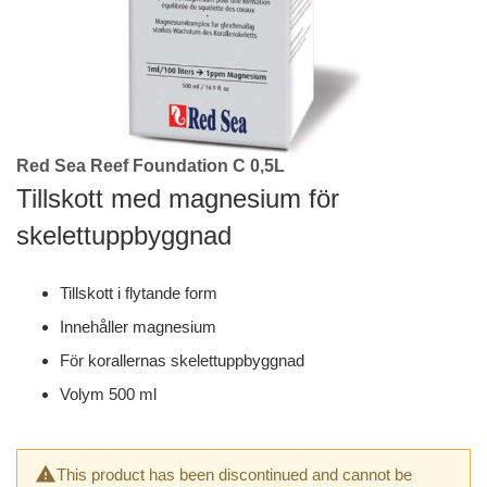
Red Sea Reef Foundation C 0,5L
Skip
to
Tillskott med magnesium för
the
skelettuppbyggnad
beginning
of
the
Tillskott i flytande form
images
gallery
Innehåller magnesium
För korallernas skelettuppbyggnad
Volym 500 ml
This product has been discontinued and cannot be