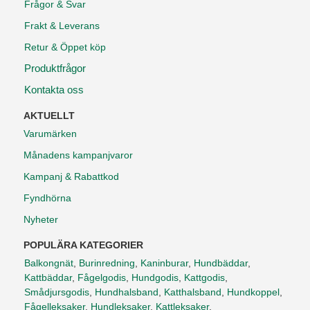
Frågor & Svar
Frakt & Leverans
Retur & Öppet köp
Produktfrågor
Kontakta oss
AKTUELLT
Varumärken
Månadens kampanjvaror
Kampanj & Rabattkod
Fyndhörna
Nyheter
POPULÄRA KATEGORIER
Balkongnät
,
Burinredning
,
Kaninburar
,
Hundbäddar
,
Kattbäddar
,
Fågelgodis
,
Hundgodis
,
Kattgodis
,
Smådjursgodis
,
Hundhalsband
,
Katthalsband
,
Hundkoppel
,
Fågelleksaker
,
Hundleksaker
,
Kattleksaker
,