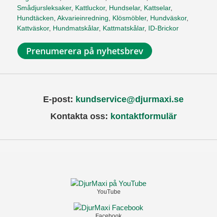
Smådjursleksaker
,
Kattluckor
,
Hundselar
,
Kattselar
,
Hundtäcken
,
Akvarieinredning
,
Klösmöbler
,
Hundväskor
,
Kattväskor
,
Hundmatskålar
,
Kattmatskålar
,
ID-Brickor
Prenumerera på nyhetsbrev
E-post:
kundservice@djurmaxi.se
Kontakta oss:
kontaktformulär
YouTube
Facebook