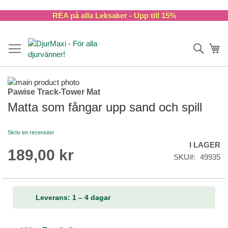
Skip
REA på alla Leksaker - Upp till 15%
to
Content
Sök
Va
Skip
Pawise Track-Tower Mat
to
Skip
the
to
Matta som fångar upp sand och spill
end
the
of
beginning
Skriv en recension
the
of
I LAGER
images
the
189,00 kr
gallery
images
SKU
49935
gallery
Leverans: 1 – 4 dagar