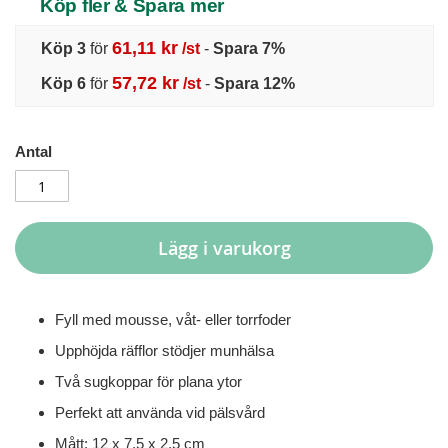
Köp fler & Spara mer
61,11 kr
Köp 3
för
/st
-
Spara
7
%
57,72 kr
Köp 6
för
/st
-
Spara
12
%
Antal
Lägg i varukorg
Fyll med mousse, våt- eller torrfoder
Upphöjda räfflor stödjer munhälsa
Två sugkoppar för plana ytor
Perfekt att använda vid pälsvård
Mått: 12 x 7,5 x 2,5 cm