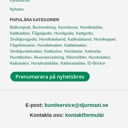
Fyndhörna
Nyheter
POPULÄRA KATEGORIER
Balkongnät
,
Burinredning
,
Kaninburar
,
Hundbäddar
,
Kattbäddar
,
Fågelgodis
,
Hundgodis
,
Kattgodis
,
Smådjursgodis
,
Hundhalsband
,
Katthalsband
,
Hundkoppel
,
Fågelleksaker
,
Hundleksaker
,
Kattleksaker
,
Smådjursleksaker
,
Kattluckor
,
Hundselar
,
Kattselar
,
Hundtäcken
,
Akvarieinredning
,
Klösmöbler
,
Hundväskor
,
Kattväskor
,
Hundmatskålar
,
Kattmatskålar
,
ID-Brickor
Prenumerera på nyhetsbrev
E-post:
kundservice@djurmaxi.se
Kontakta oss:
kontaktformulär