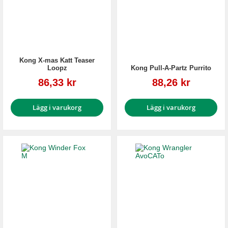
Kong X-mas Katt Teaser
Loopz
Kong Pull-A-Partz Purrito
Reapris
Reapris
86,33 kr
88,26 kr
Lägg i varukorg
Lägg i varukorg