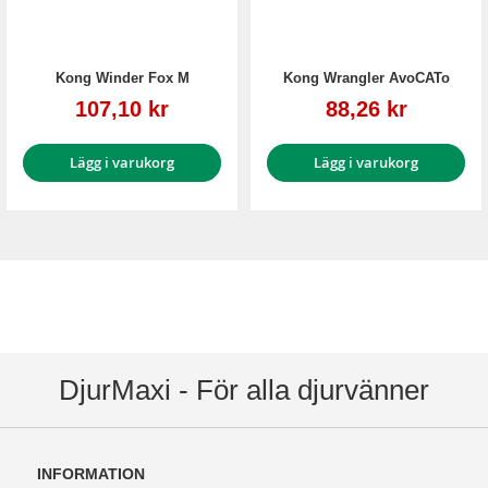
Kong Winder Fox M
Kong Wrangler AvoCATo
Reapris
Reapris
107,10 kr
88,26 kr
Lägg i varukorg
Lägg i varukorg
DjurMaxi - För alla djurvänner
INFORMATION