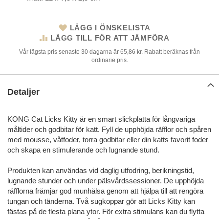
LÄGG I ÖNSKELISTA
LÄGG TILL FÖR ATT JÄMFÖRA
Vår lägsta pris senaste 30 dagarna är 65,86 kr. Rabatt beräknas från
ordinarie pris.
Detaljer
KONG Cat Licks Kitty är en smart slickplatta för långvariga
måltider och godbitar för katt. Fyll de upphöjda räfflor och spåren
med mousse, våtfoder, torra godbitar eller din katts favorit foder
och skapa en stimulerande och lugnande stund.
Produkten kan användas vid daglig utfodring, berikningstid,
lugnande stunder och under pälsvårdssessioner. De upphöjda
räfflorna främjar god munhälsa genom att hjälpa till att rengöra
tungan och tänderna. Två sugkoppar gör att Licks Kitty kan
fästas på de flesta plana ytor. För extra stimulans kan du flytta