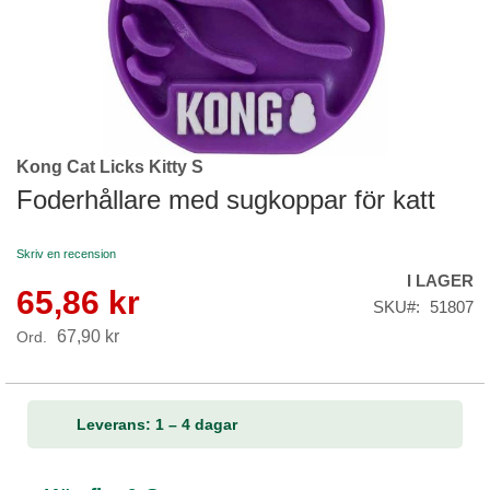
Kong Cat Licks Kitty S
Skip
to
Foderhållare med sugkoppar för katt
the
beginning
Skriv en recension
of
I LAGER
the
65,86 kr
Reapris
images
SKU
51807
gallery
67,90 kr
Ord.
Leverans: 1 – 4 dagar