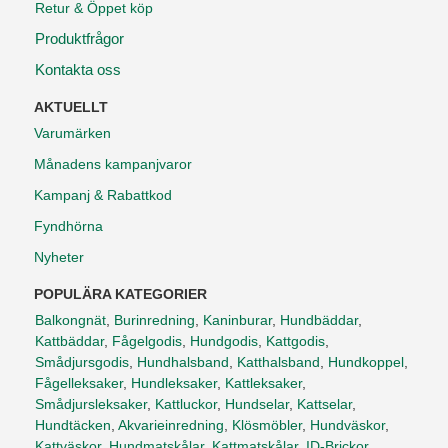
Retur & Öppet köp
Produktfrågor
Kontakta oss
AKTUELLT
Varumärken
Månadens kampanjvaror
Kampanj & Rabattkod
Fyndhörna
Nyheter
POPULÄRA KATEGORIER
Balkongnät
,
Burinredning
,
Kaninburar
,
Hundbäddar
,
Kattbäddar
,
Fågelgodis
,
Hundgodis
,
Kattgodis
,
Smådjursgodis
,
Hundhalsband
,
Katthalsband
,
Hundkoppel
,
Fågelleksaker
,
Hundleksaker
,
Kattleksaker
,
Smådjursleksaker
,
Kattluckor
,
Hundselar
,
Kattselar
,
Hundtäcken
,
Akvarieinredning
,
Klösmöbler
,
Hundväskor
,
Kattväskor
,
Hundmatskålar
,
Kattmatskålar
,
ID-Brickor