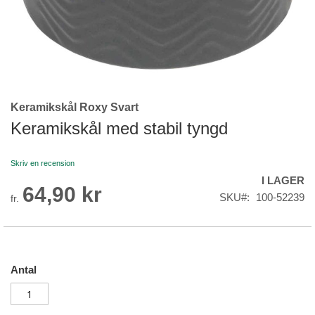
Keramikskål Roxy Svart
Skip
to
Keramikskål med stabil tyngd
the
beginning
Skriv en recension
of
I LAGER
the
64,90 kr
images
SKU
100-52239
fr.
gallery
Antal