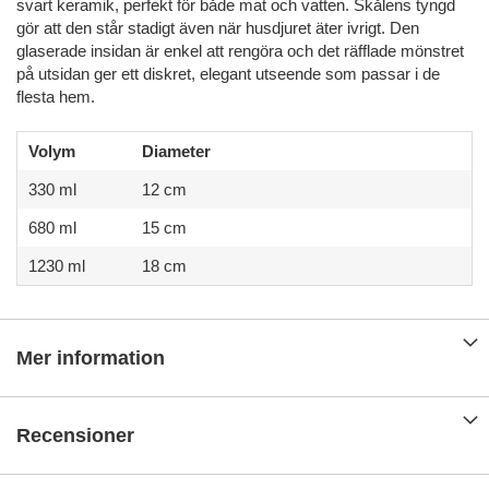
svart keramik, perfekt för både mat och vatten. Skålens tyngd
gör att den står stadigt även när husdjuret äter ivrigt. Den
glaserade insidan är enkel att rengöra och det räfflade mönstret
på utsidan ger ett diskret, elegant utseende som passar i de
flesta hem.
Volym
Diameter
330 ml
12 cm
680 ml
15 cm
1230 ml
18 cm
Mer information
Recensioner