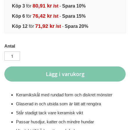
80,91 kr
Köp 3
för
/st
-
Spara
10
%
76,42 kr
Köp 6
för
/st
-
Spara
15
%
71,92 kr
Köp 12
för
/st
-
Spara
20
%
Antal
Lägg i varukorg
Keramikskål med rundad form och diskret mönster
Glaserad in och utsida som är lätt att rengöra
Står stadigt tack vare keramisk vikt
Passar husdjur, katter och mindre hundar