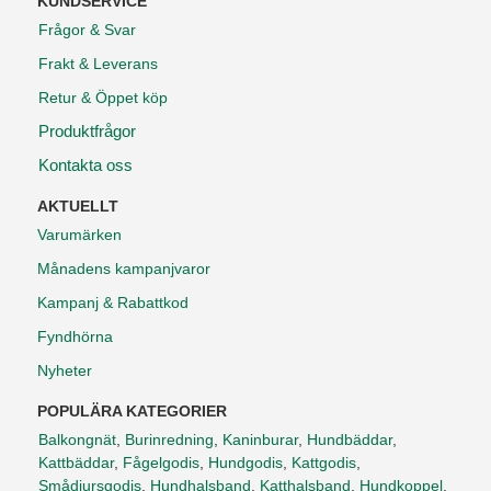
KUNDSERVICE
Frågor & Svar
Frakt & Leverans
Retur & Öppet köp
Produktfrågor
Kontakta oss
AKTUELLT
Varumärken
Månadens kampanjvaror
Kampanj & Rabattkod
Fyndhörna
Nyheter
POPULÄRA KATEGORIER
Balkongnät
,
Burinredning
,
Kaninburar
,
Hundbäddar
,
Kattbäddar
,
Fågelgodis
,
Hundgodis
,
Kattgodis
,
Smådjursgodis
,
Hundhalsband
,
Katthalsband
,
Hundkoppel
,