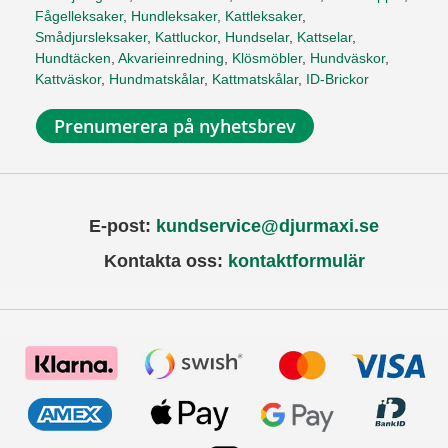
Fågelleksaker
,
Hundleksaker
,
Kattleksaker
,
Smådjursleksaker
,
Kattluckor
,
Hundselar
,
Kattselar
,
Hundtäcken
,
Akvarieinredning
,
Klösmöbler
,
Hundväskor
,
Kattväskor
,
Hundmatskålar
,
Kattmatskålar
,
ID-Brickor
Prenumerera på nyhetsbrev
E-post:
kundservice@djurmaxi.se
Kontakta oss:
kontaktformulär