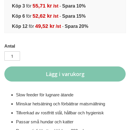
55,71 kr
Köp 3
för
/st
-
Spara
10
%
52,62 kr
Köp 6
för
/st
-
Spara
15
%
49,52 kr
Köp 12
för
/st
-
Spara
20
%
Antal
Lägg i varukorg
Slow feeder för lugnare ätande
Minskar hetsätning och förbättrar matsmältning
Tillverkad av rostfritt stål, hållbar och hygienisk
Passar små hundar och katter