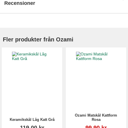
Recensioner
Fler produkter från Ozami
Ozami Matskål Kattform
Keramikskål Låg Katt Grå
Rosa
Reapris
119,00 kr
99,90 kr