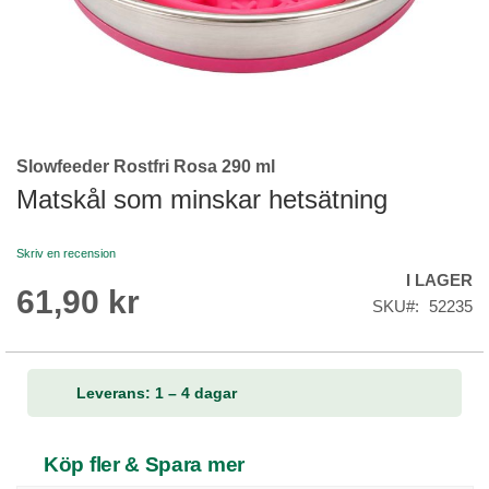
Slowfeeder Rostfri Rosa 290 ml
Skip
to
Matskål som minskar hetsätning
the
beginning
Skriv en recension
of
I LAGER
the
61,90 kr
images
SKU
52235
gallery
Leverans: 1 – 4 dagar
Köp fler & Spara mer