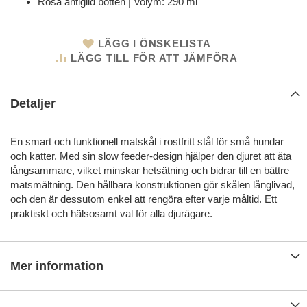
Rosa antiglid botten | Volym: 290 ml
LÄGG I ÖNSKELISTA
LÄGG TILL FÖR ATT JÄMFÖRA
Detaljer
En smart och funktionell matskål i rostfritt stål för små hundar
och katter. Med sin slow feeder-design hjälper den djuret att äta
långsammare, vilket minskar hetsätning och bidrar till en bättre
matsmältning. Den hållbara konstruktionen gör skålen långlivad,
och den är dessutom enkel att rengöra efter varje måltid. Ett
praktiskt och hälsosamt val för alla djurägare.
Mer information