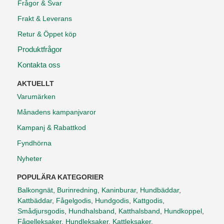
Frågor & Svar
Frakt & Leverans
Retur & Öppet köp
Produktfrågor
Kontakta oss
AKTUELLT
Varumärken
Månadens kampanjvaror
Kampanj & Rabattkod
Fyndhörna
Nyheter
POPULÄRA KATEGORIER
Balkongnät
,
Burinredning
,
Kaninburar
,
Hundbäddar
,
Kattbäddar
,
Fågelgodis
,
Hundgodis
,
Kattgodis
,
Smådjursgodis
,
Hundhalsband
,
Katthalsband
,
Hundkoppel
,
Fågelleksaker
,
Hundleksaker
,
Kattleksaker
,