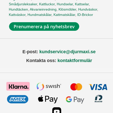
Smådjursleksaker
,
Kattluckor
,
Hundselar
,
Kattselar
,
Hundtäcken
,
Akvarieinredning
,
Klösmöbler
,
Hundväskor
,
Kattväskor
,
Hundmatskålar
,
Kattmatskålar
,
ID-Brickor
Prenumerera på nyhetsbrev
E-post:
kundservice@djurmaxi.se
Kontakta oss:
kontaktformulär