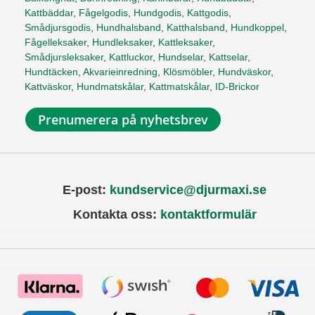
Kattbäddar
,
Fågelgodis
,
Hundgodis
,
Kattgodis
,
Smådjursgodis
,
Hundhalsband
,
Katthalsband
,
Hundkoppel
,
Fågelleksaker
,
Hundleksaker
,
Kattleksaker
,
Smådjursleksaker
,
Kattluckor
,
Hundselar
,
Kattselar
,
Hundtäcken
,
Akvarieinredning
,
Klösmöbler
,
Hundväskor
,
Kattväskor
,
Hundmatskålar
,
Kattmatskålar
,
ID-Brickor
Prenumerera på nyhetsbrev
E-post:
kundservice@djurmaxi.se
Kontakta oss:
kontaktformulär