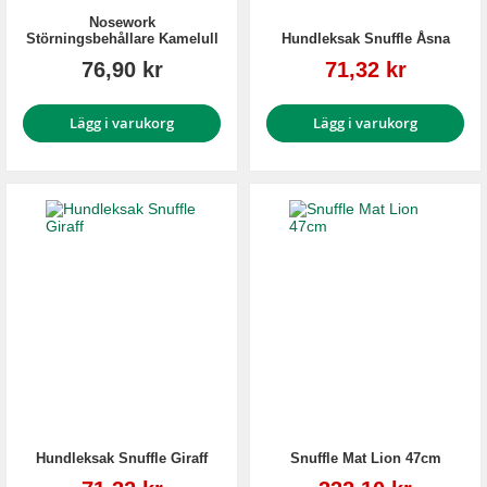
Nosework
Störningsbehållare Kamelull
Hundleksak Snuffle Åsna
Reapris
76,90 kr
71,32 kr
Lägg i varukorg
Lägg i varukorg
Hundleksak Snuffle Giraff
Snuffle Mat Lion 47cm
Reapris
Reapris