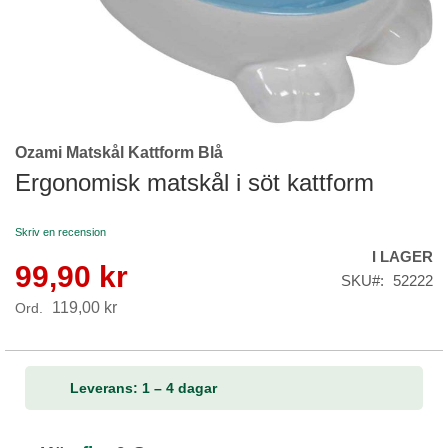
Ozami Matskål Kattform Blå
Skip
to
Ergonomisk matskål i söt kattform
the
beginning
Skriv en recension
of
I LAGER
the
99,90 kr
Reapris
images
SKU
52222
gallery
119,00 kr
Ord.
Leverans: 1 – 4 dagar