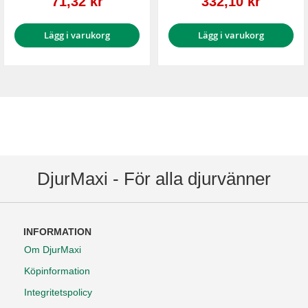
71,32 kr
332,10 kr
Lägg i varukorg
Lägg i varukorg
DjurMaxi - För alla djurvänner
INFORMATION
Om DjurMaxi
Köpinformation
Integritetspolicy