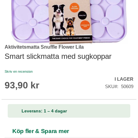
Aktivitetsmatta Snuffle Flower Lila
Skip
to
Smart slickmatta med sugkoppar
the
beginning
Skriv en recension
of
I LAGER
the
93,90 kr
images
SKU
50609
gallery
Leverans: 1 – 4 dagar
Köp fler & Spara mer