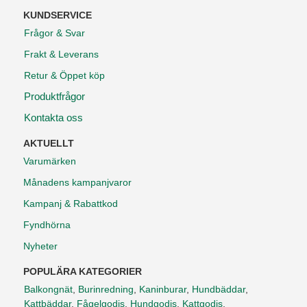
KUNDSERVICE
Frågor & Svar
Frakt & Leverans
Retur & Öppet köp
Produktfrågor
Kontakta oss
AKTUELLT
Varumärken
Månadens kampanjvaror
Kampanj & Rabattkod
Fyndhörna
Nyheter
POPULÄRA KATEGORIER
Balkongnät
,
Burinredning
,
Kaninburar
,
Hundbäddar
,
Kattbäddar
,
Fågelgodis
,
Hundgodis
,
Kattgodis
,