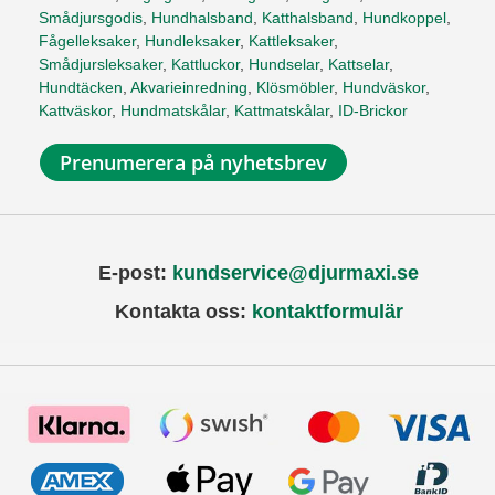
Smådjursgodis
,
Hundhalsband
,
Katthalsband
,
Hundkoppel
,
Fågelleksaker
,
Hundleksaker
,
Kattleksaker
,
Smådjursleksaker
,
Kattluckor
,
Hundselar
,
Kattselar
,
Hundtäcken
,
Akvarieinredning
,
Klösmöbler
,
Hundväskor
,
Kattväskor
,
Hundmatskålar
,
Kattmatskålar
,
ID-Brickor
Prenumerera på nyhetsbrev
E-post:
kundservice@djurmaxi.se
Kontakta oss:
kontaktformulär