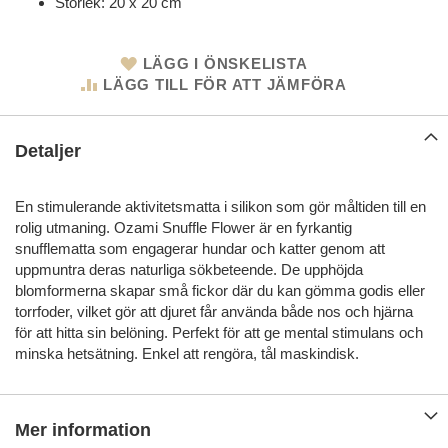
Storlek: 20 x 20 cm
LÄGG I ÖNSKELISTA
LÄGG TILL FÖR ATT JÄMFÖRA
Detaljer
En stimulerande aktivitetsmatta i silikon som gör måltiden till en
rolig utmaning. Ozami Snuffle Flower är en fyrkantig
snufflematta som engagerar hundar och katter genom att
uppmuntra deras naturliga sökbeteende. De upphöjda
blomformerna skapar små fickor där du kan gömma godis eller
torrfoder, vilket gör att djuret får använda både nos och hjärna
för att hitta sin belöning. Perfekt för att ge mental stimulans och
minska hetsätning. Enkel att rengöra, tål maskindisk.
Mer information