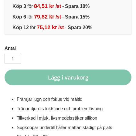
84,51 kr
Köp 3
för
/st
-
Spara
10
%
79,82 kr
Köp 6
för
/st
-
Spara
15
%
75,12 kr
Köp 12
för
/st
-
Spara
20
%
Antal
Lägg i varukorg
Främjar lugn och fokus vid måltid
Tränar djurets luktsinne och problemlösning
Tillverkad i mjuk, livsmedelssäker silikon
Sugkoppar undertill håller mattan stadigt på plats